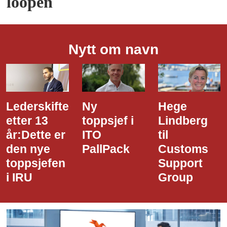
loopen
Nytt om navn
Ny
Hege
Dette er
toppsjef i
Lindberg
den nye
ITO
til
styreledere
PallPack
Customs
i Narvik
Support
Havn
Group