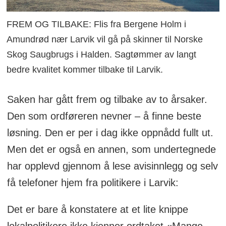
FREM OG TILBAKE: Flis fra Bergene Holm i
Amundrød nær Larvik vil gå på skinner til Norske
Skog Saugbrugs i Halden. Sagtømmer av langt
bedre kvalitet kommer tilbake til Larvik.
Saken har gått frem og tilbake av to årsaker.
Den som ordføreren nevner – å finne beste
løsning. Den er per i dag ikke oppnådd fullt ut.
Men det er også en annen, som undertegnede
har opplevd gjennom å lese avisinnlegg og selv
få telefoner hjem fra politikere i Larvik:
Det er bare å konstatere at et lite knippe
lokalpolitikere ikke kjenner ordtaket «Mange