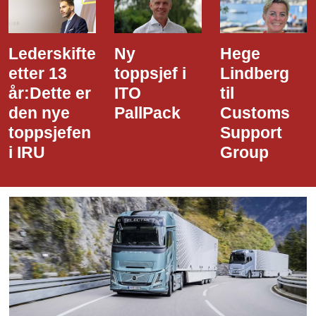
Ny
Hege
Dette er
toppsjef i
Lindberg
den nye
ITO
til
styreledere
PallPack
Customs
i Narvik
Support
Havn
Group