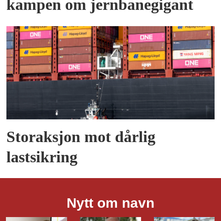
kampen om jernbanegigant
Storaksjon mot dårlig
lastsikring
Nytt om navn