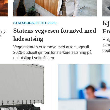
Kj
STATSBUDSJETTET 2026:
Statens vegvesen fornøyd med
En
 nye
å
ladesatsing
Molg
aktø
Vegdirektøren er fornøyd med at forslaget til
oppk
2026-budsjett gir rom for sterkere satsning på
nullutslipp i veitrafikken.