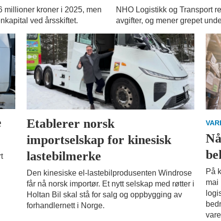
millioner kroner i 2025, men
NHO Logistikk og Transport r
apital ved årsskiftet.
avgifter, og mener grepet und
e
Etablerer norsk
VAR
Nå
importselskap for kinesisk
be
lastebilmerke
t
På k
Den kinesiske el‑lastebilprodusenten Windrose
mai 
får nå norsk importør. Et nytt selskap med røtter i
logi
Holtan Bil skal stå for salg og oppbygging av
bedr
forhandlernett i Norge.
vare