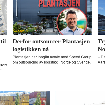
til
Derfor outsourcer Plantasjen
Tr
logistikken nå
No
Plantasjen har inngått avtale med Speed Group
– De
om outsourcing av logistikk i Norge og Sverige.
Aars
 over
et
l