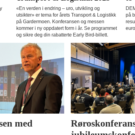
ny
«En verden i endring – uro, utvikling og
DEM
utsikter» er tema for årets Transport & Logistikk
på b
på Gardermoen. Konferansen og messen
resu
kommer i ny oppdatert form i år. Se programmet
euro
og sikre deg din rabatterte Early Bird-billett.
sen med
Røroskonferanse
jubileumskonfe