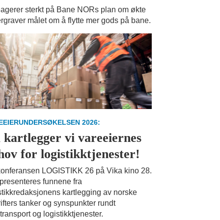
eagerer sterkt på Bane NORs plan om økte
ergraver målet om å flytte mer gods på bane.
EEIERUNDERSØKELSEN 2026:
 kartlegger vi vareeiernes
hov for logistikktjenester!
onferansen LOGISTIKK 26 på Vika kino 28.
presenteres funnene fra
stikkredaksjonens kartlegging av norske
ifters tanker og synspunkter rundt
transport og logistikktjenester.