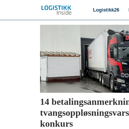
Logistikk26
Emne:
godstransport
14 betalingsanmerkni
tvangsoppløsningsvarse
konkurs