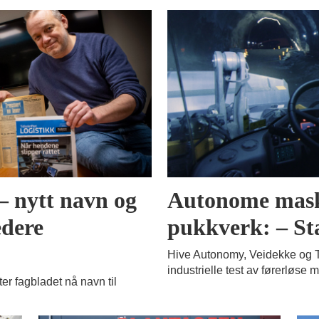
 – nytt navn og
Autonome maski
edere
pukkverk: – St
Hive Autonomy, Veidekke og T
industrielle test av førerløse 
er fagbladet nå navn til