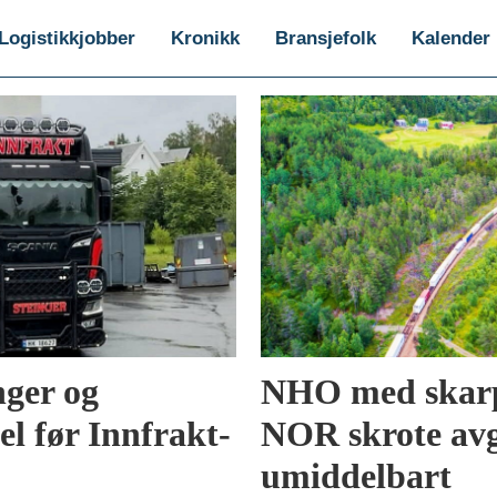
Logistikkjobber
Kronikk
Bransjefolk
Kalender
nger og
NHO med skarp 
l før Innfrakt-
NOR skrote avg
umiddelbart