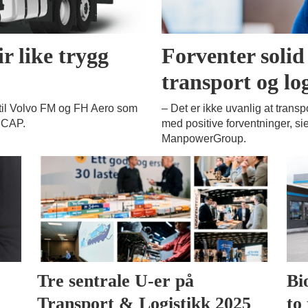
r like trygg
Forventer solid 
transport og lo
il Volvo FM og FH Aero som
– Det er ikke uvanlig at transpo
NCAP.
med positive forventninger, sie
ManpowerGroup.
Tre sentrale U-er på
Bi
Transport & Logistikk 2025
to