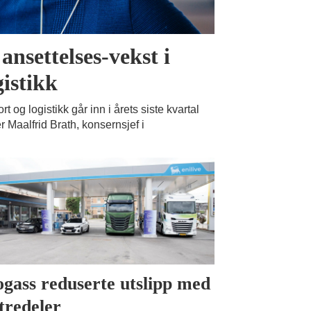
ansettelses-vekst i
gistikk
rt og logistikk går inn i årets siste kvartal
r Maalfrid Brath, konsernsjef i
ogass reduserte utslipp med
 tredeler