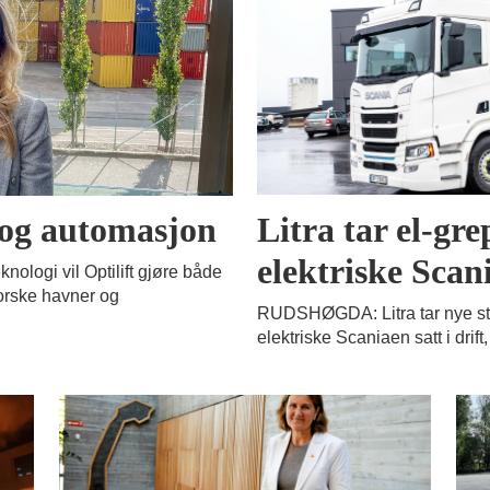
Litra tar el-gre
g og automasjon
elektriske Scani
logi vil Optilift gjøre både
norske havner og
RUDSHØGDA: Litra tar nye steg
elektriske Scaniaen satt i drift,