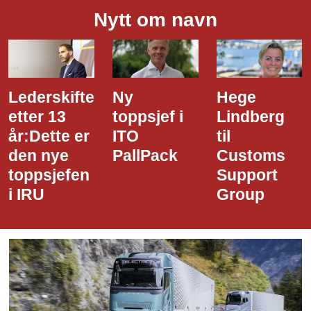
Nytt om navn
Ny
Hege
Dette er
toppsjef i
Lindberg
den nye
ITO
til
styreledere
PallPack
Customs
i Narvik
Support
Havn
Group