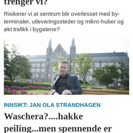
trenger vi?
Risikerer vi at sentrum blir overlesset med by-
terminaler, utleveringssteder og mikro-huber og
økt trafikk i bygatene?
INNSIKT: JAN OLA STRANDHAGEN
Waschera?....hakke
peiling...men spennende er