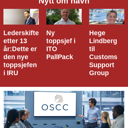
Nytt om navn
Lederskifte
Ny
Hege
etter 13
toppsjef i
Lindberg
år:Dette er
ITO
til
den nye
PallPack
Customs
toppsjefen
Support
i IRU
Group