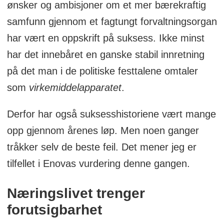
ønsker og ambisjoner om et mer bærekraftig
Utdanning: Cand.mag ved UiO innen
samfunn gjennom et fagtungt forvaltningsorgan
samfunnsvitenskapelige fag.
har vært en oppskrift på suksess. Ikke minst
Dette er en kommentar som står for
har det innebåret en ganske stabil innretning
artikkelforfatterens egen regning.
på det man i de politiske festtalene omtaler
som
virkemiddelapparatet
.
Derfor har også suksesshistoriene vært mange
opp gjennom årenes løp. Men noen ganger
tråkker selv de beste feil. Det mener jeg er
tilfellet i Enovas vurdering denne gangen.
Næringslivet trenger
forutsigbarhet