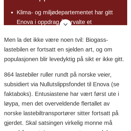
Klima- og miljødepartementet har gitt
Enova i oppdrag å forvalte et
nullutslippsfond for næringstransport
Men la det ikke være noen tvil: Biogass-
finansiert over statsbudsjettet. Fondet
lastebilen er fortsatt en sjelden art, og om
skal kutte klimagassutslipp i
populasjonen blir levedyktig på sikt er ikke gitt.
næringstransporten gjennom en effektiv
utrulling av nullutslippsløsninger.
864 lastebiler ruller rundt på norske veier,
subsidiert via Nullutslippsfondet til Enova (se
faktaboks). Entusiastene har vært først ute i
løypa, men det overveldende flertallet av
norske lastebiltransportører sitter fortsatt på
gjerdet. Skal satsingen virkelig monne må