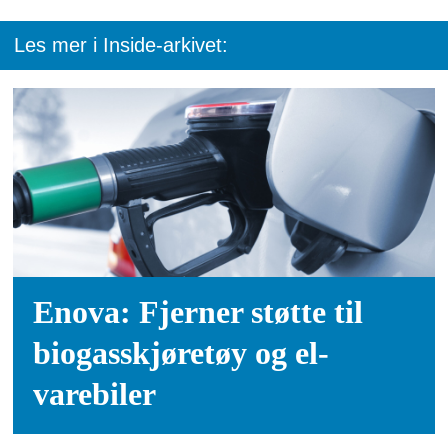
Les mer i Inside-arkivet:
Enova: Fjerner støtte til
biogasskjøretøy og el-
varebiler