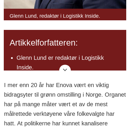
Glenn Lund, redaktør i Logistikk Inside.
Artikkelforfatteren:
Glenn Lund er redaktør i Logistikk
Inside.
Bakgrunn: Næringslivsjournalist med
I mer enn 20 år har Enova vært en viktig
logistikk som fagområde.
bidragsyter til grønn omstilling i Norge. Organet
Også bakgrunn innen
har på mange måter vært et av de mest
kommunikasjonsbransjen og som
målrettede verktøyene våre folkevalgte har
fabrikkarbeider i produksjonsindustrien.
hatt. At politikerne har kunnet kanalisere