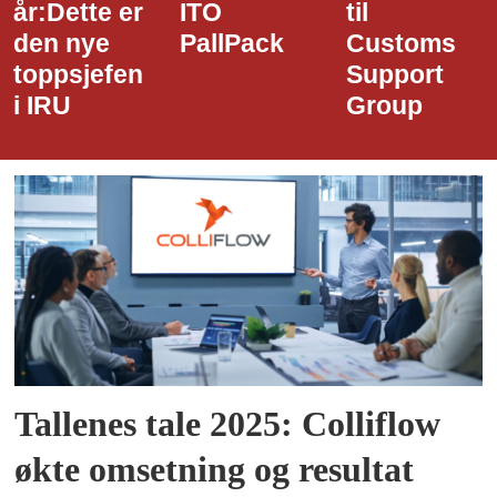
ITO
til
styreledere
PallPack
Customs
i Narvik
Support
Havn
Group
Tallenes tale 2025: Colliflow
økte omsetning og resultat