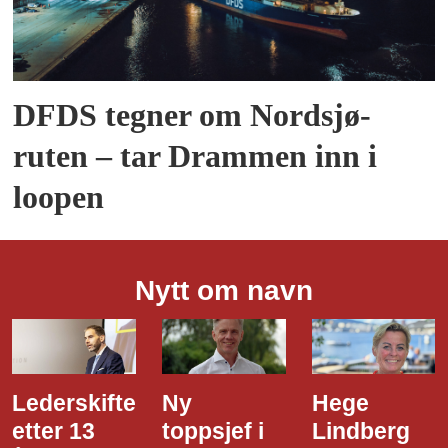
DFDS tegner om Nordsjø-
ruten – tar Drammen inn i
loopen
Nytt om navn
Ny
Hege
Dette er
toppsjef i
Lindberg
den nye