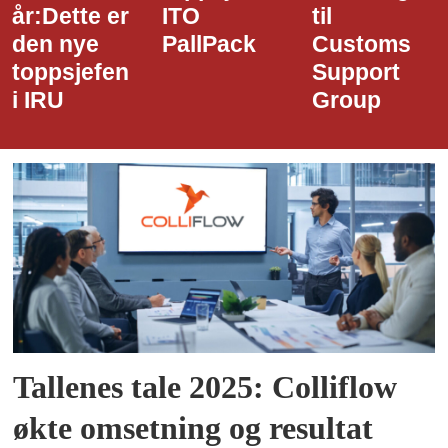
år:Dette er
ITO
til
den nye
PallPack
Customs
toppsjefen
Support
i IRU
Group
Tallenes tale 2025: Colliflow
økte omsetning og resultat