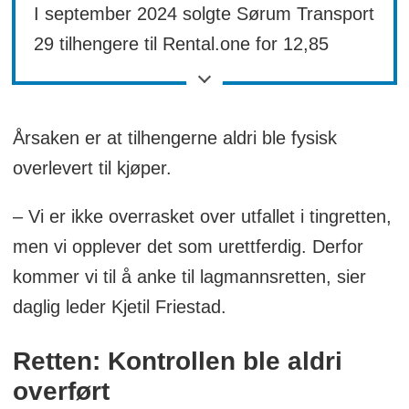
I september 2024 solgte Sørum Transport
29 tilhengere til Rental.one for 12,85
millioner kroner.
Tilhengerne ble registrert på Rental.one
Årsaken er at tilhengerne aldri ble fysisk
og leiet tilbake til Sørum Transport.
overlevert til kjøper.
Tilhengerne ble aldri fysisk overlevert til
– Vi er ikke overrasket over utfallet i tingretten,
kjøper.
men vi opplever det som urettferdig. Derfor
kommer vi til å anke til lagmannsretten, sier
Sørum Transport gikk konkurs 28. februar
daglig leder Kjetil Friestad.
2025.
Retten: Kontrollen ble aldri
Konkursboet mente Rental.one manglet
overført
rettsvern for kjøpet.