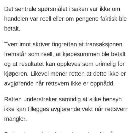
Det sentrale spørsmålet i saken var ikke om
Tingretten ga konkursboet medhold.
handelen var reell eller om pengene faktisk ble
Rental.one varsler nå anke til
betalt.
lagmannsretten.
Tvert imot skriver tingretten at transaksjonen
fremstår som reell, at kjøpesummen ble betalt
og at resultatet kan oppleves som urimelig for
kjøperen. Likevel mener retten at dette ikke er
avgjørende når rettsvern ikke er oppnådd.
Retten understreker samtidig at slike hensyn
ikke kan tillegges avgjørende vekt når rettsvern
mangler.