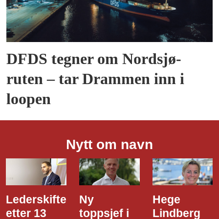
DFDS tegner om Nordsjø-
ruten – tar Drammen inn i
loopen
Nytt om navn
Lederskifte
Ny
Hege
etter 13
toppsjef i
Lindberg