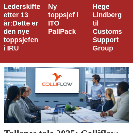
Lederskifte
Ny
Hege
etter 13
toppsjef i
Lindberg
år:Dette er
ITO
til
den nye
PallPack
Customs
toppsjefen
Support
i IRU
Group