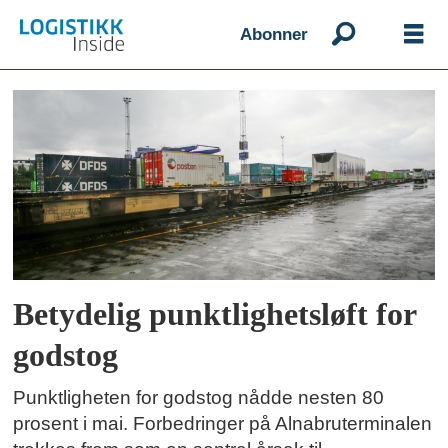
Abonner
Emne:
jernbane
Betydelig punktlighets­løft for
godstog
Punktligheten for godstog nådde nesten 80
prosent i mai. Forbedringer på Alnabruterminalen