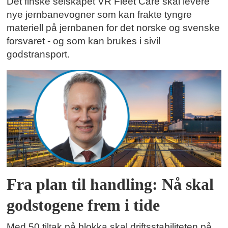
Det finske selskapet VR Fleet Care skal levere
nye jernbanevogner som kan frakte tyngre
materiell på jernbanen for det norske og svenske
forsvaret - og som kan brukes i sivil
godstransport.
Fra plan til handling: Nå skal
godstogene frem i tide
Med 50 tiltak på blokka skal driftsstabiliteten på