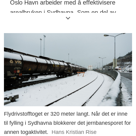
Oslo Havn arbeider med å effektivisere
arealbruken i Sydhavna. Som en del av
prosessen skal fyllestasjonen til
flydrivstofftoget flyttes til et eget sidespor
ved Kongshavn.
Flyttingen kan først skje når byggingen av
Follobanen, som pågår langs havnesporet,
er avsluttet.
Oslo Havn er i dialog med Staten,
Jernbanedirektoratet og BaneNor.
Flydrivstofftoget er 320 meter langt. Når det er inne
Jernbanedirektoratet har med
til fylling i Sydhavna blokkerer det jernbanesporet for
utgangspunkt i «Intermodal Oslo» gitt
annen togaktivitet.
Hans Kristian Rise