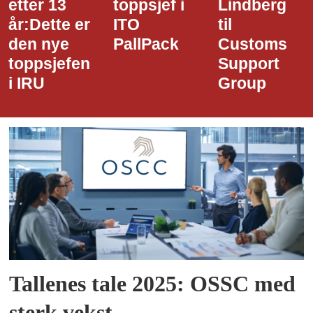
toppsjef i
Lindberg
den nye
ITO
til
styreledere
PallPack
Customs
i Narvik
Support
Havn
Group
Tallenes tale 2025: OSSC med
sterk vekst