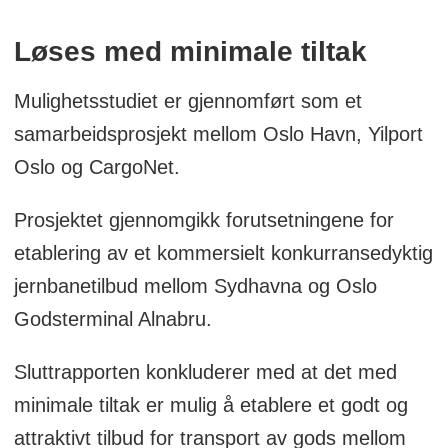
Bane Nor i oppdrag å utrede hvilke
Løses med minimale tiltak
infrastrukturgrep som må til for å realisere
en løsning for godstransport med tog i
Mulighetsstudiet er gjennomført som et
Sydhavna. Utredningen pågår fortsatt og
samarbeidsprosjekt mellom Oslo Havn, Yilport
det er etablert ulike løsningsforslag.
Oslo og CargoNet.
Oslo havn har videre innledet dialog med
Prosjektet gjennomgikk forutsetningene for
Samferdselsdepartementet om å overføre
etablering av et kommersielt konkurransedyktig
den delen av havnesporet som i fremtiden
jernbanetilbud mellom Sydhavna og Oslo
skal benyttes til transport av flydrivstoff til
Godsterminal Alnabru.
staten.
Sluttrapporten konkluderer med at det med
For Oslo Havn, som må effektivisere
minimale tiltak er mulig å etablere et godt og
bruken av havnearealene, er det viktig
attraktivt tilbud for transport av gods mellom