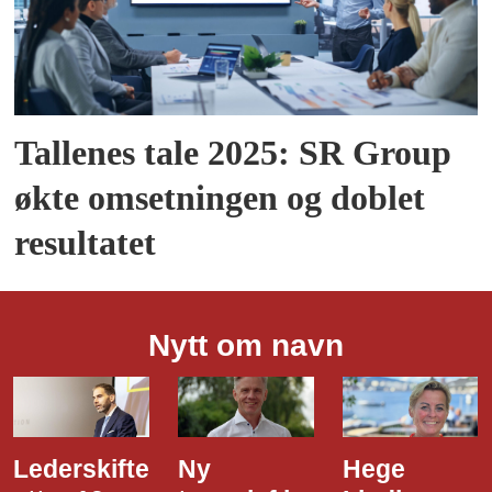
Tallenes tale 2025: SR Group
økte omsetningen og doblet
resultatet
Nytt om navn
Ny
Hege
Dette er