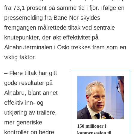
Undersøkelsen bygger på svar fra 64
fra 73,1 prosent på samme tid i fjor. Ifølge en
norske vareeiere innen 20 ulike
pressemelding fra Bane Nor skyldes
bransjesegmenter. De deltakende
fremgangen målrettede tiltak ved sentrale
virksomhetene hadde samlet en
knutepunkter, der økt effektivitet på
omsetning på 437 milliarder kroner i 2024.
Alnabruterminalen i Oslo trekkes frem som en
viktig faktor.
Rapporten analyserer vareeiernes syn på
blant annet transport, lager, logistikk,
– Flere tiltak har gitt
bærekraft, investeringer, transportformer,
gode resultater på
leveringskrav og fremtidige logistikkbehov.
Alnabru, blant annet
effektiv inn- og
Rapporten består av nærmere 100 sider
utkjøring av trailere,
med analyser, statistikk og redaksjonelt
mer generiske
150 millioner i
innhold.
kontroller og bedre
kompensasjon til