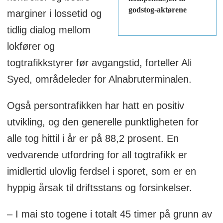
godstog-aktørene
marginer i lossetid og
Rapporten kan bestilles og lastes ned
tidlig dialog mellom
her:
https://event.checkin.no/225005/varee
lokfører og
2026
togtrafikkstyrer før avgangstid, forteller Ali
Syed, områdeleder for Alnabruterminalen.
Også persontrafikken har hatt en positiv
utvikling, og den generelle punktligheten for
alle tog hittil i år er på 88,2 prosent. En
vedvarende utfordring for all togtrafikk er
imidlertid ulovlig ferdsel i sporet, som er en
hyppig årsak til driftsstans og forsinkelser.
– I mai sto togene i totalt 45 timer på grunn av