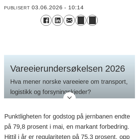
03.06.2026 - 10:14
PUBLISERT
Vareeierundersøkelsen 2026
Hva mener norske vareeiere om transport,
logistikk og forsyningskjeder?
Vareeierundersøkelsen 2026 er
Punktligheten for godstog på jernbanen endte
gjennomført av Logistikk Inside og
på 79,8 prosent i mai, en markant forbedring.
Tidsskriftet Logistikk.
Hittil i år er regulariteten på 75,3 prosent, opp