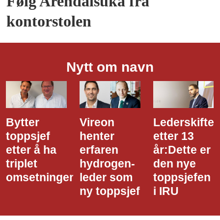
Følg Arendalsuka fra
kontorstolen
Nytt om navn
Vireon
Lederskifte
Ny
henter
etter 13
toppsjef i
erfaren
år:Dette er
ITO
hydrogen-
den nye
PallPack
n
leder som
toppsjefen
ny toppsjef
i IRU