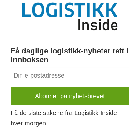
Halv kvoteplikt på seilaser mellom
EU/EØS-land og tredjeland.
Få daglige logistikk-nyheter rett i
innboksen
Få de siste sakene fra Logistikk Inside
hver morgen.