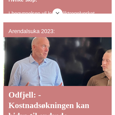
I begynnelsen vil kvotepliktregelverket
gjelde for skip som er over 5000
bruttotonn (DWT).
Arendalsuka 2023:
Og innen 2027 skal EU-kommisjonen
vurdere kvoteplikten til skip mellom 400 og
5000 bruttotonn, inkludert offshoreskip.
Det vil være en trinnvis innføring av
kvoteplikt:
Odfjell: -
For 40 prosent av utslippene i 2024.
Kostnadsøkningen kan
For 70 prosent av utslippene i 2025.