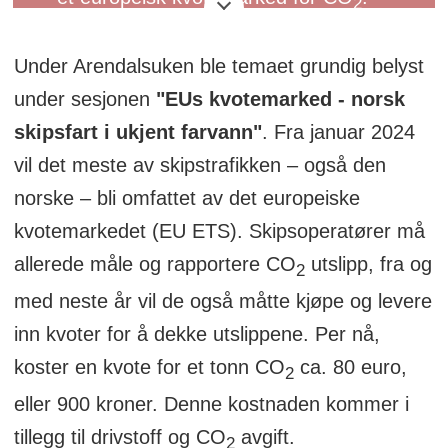
2
Kvotemarkedet opererer i EU og EØS-
Under Arendalsuken ble temaet grundig belyst
landene.
under sesjonen
"EUs kvotemarked - norsk
Målsettingen med kvotemarkedet er
skipsfart i ukjent farvann"
. Fra januar 2024
todelt: Å redusere utslipp og å trigge
vil det meste av skipstrafikken – også den
grønne investeringer.
norske – bli omfattet av det europeiske
kvotemarkedet (EU ETS). Skipsoperatører må
Regelverket påvirker energi- og
allerede måle og rapportere CO
utslipp, fra og
produksonsindustrien, luftfart og vil fra
2
januar 2024 også påvirke maritim
med neste år vil de også måtte kjøpe og levere
sektor.
inn kvoter for å dekke utslippene. Per nå,
koster en kvote for et tonn CO
ca. 80 euro,
Det vil også på sikt påvirke
2
eller 900 kroner. Denne kostnaden kommer i
byggenæringen og veitransporten.
tillegg til drivstoff og CO
avgift.
2