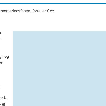
ementeringsfasen, forteller Cox.
p
å
il og
er
.
ort.
 et