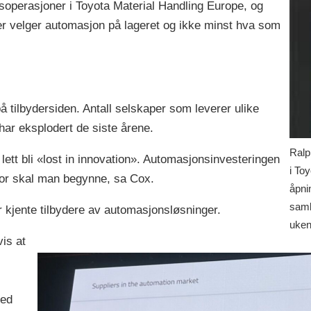
soperasjoner i Toyota Material Handling Europe, og
er velger automasjon på lageret og ikke minst hva som
å tilbydersiden. Antall selskaper som leverer ulike
har eksplodert de siste årene.
Ralp
ett bli «lost in innovation». Automasjonsinvesteringen
i To
hvor skal man begynne, sa Cox.
åpni
saml
r kjente tilbydere av automasjonsløsninger.
uken
vis at
v
med