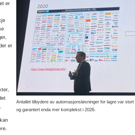
et er
kje
se
er,
der er
ter,
det
Antallet tilbydere av automasjonsløsninger for lagre var stort 
.
og garantert enda mer komplekst i 2026.
 kan
ere.