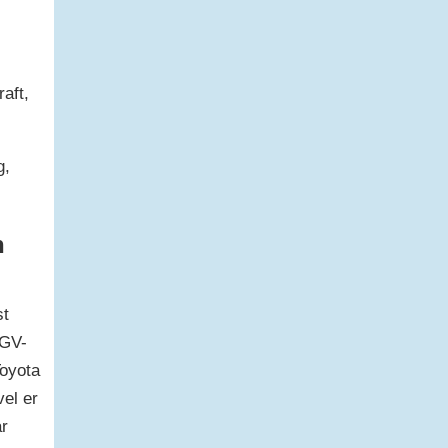
aft,
g,
n
st
AGV-
Toyota
vel er
ar