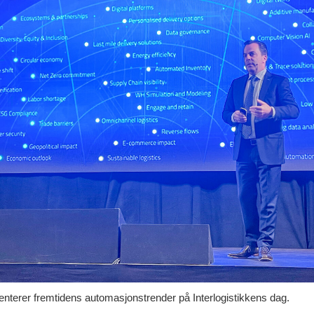
erer fremtidens automasjonstrender på Interlogistikkens dag.