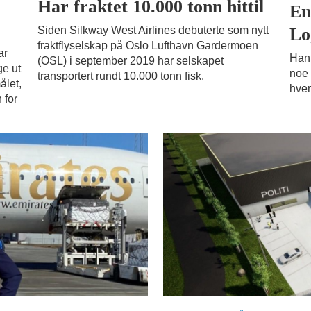
Har fraktet 10.000 tonn hittil
En
Lo
Siden Silkway West Airlines debuterte som nytt
fraktflyselskap på Oslo Lufthavn Gardermoen
ar
Han 
(OSL) i september 2019 har selskapet
ge ut
noe 
transportert rundt 10.000 tonn fisk.
ålet,
hvert
 for