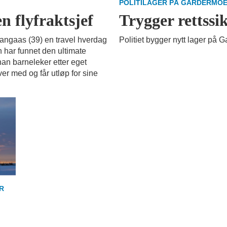
POLITILAGER PÅ GARDERMO
n flyfraktsjef
Trygger rettssi
 Langaas (39) en travel hverdag
Politiet bygger nytt lager på 
n har funnet den ultimate
an barneleker etter eget
er med og får utløp for sine
R