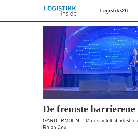
Logistikk26
Emne:
gardermoen
De fremste barrierene
GARDERMOEN: – Man kan lett bli «lost in i
Ralph Cox.