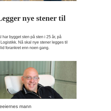
egger nye stener til
r bygget sten på sten i 25 år, på
ogistikk. Nå skal nye stener legges til
olid forankret enn noen gang.
eeiernes mann