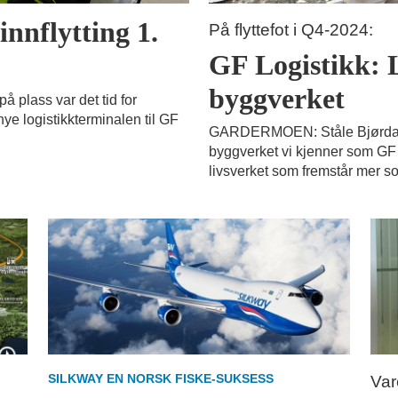
innflytting 1.
På flyttefot i Q4-2024:
GF Logistikk: L
byggverket
plass var det tid for
nye logistikkterminalen til GF
GARDERMOEN: Ståle Bjørdal ha
byggverket vi kjenner som GF L
livsverket som fremstår mer s
SILKWAY EN NORSK FISKE-SUKSESS
Var