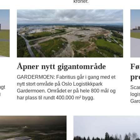
kroner.
Åpner nytt gigantområde
Fø
pr
GARDERMOEN: Fabritius går i gang med et
nytt stort område på Oslo Logistikkpark
ngt
Scan
Gardermoen. Området er på hele 800 mål og
g
logi
har plass til rundt 400.000 m² bygg.
Gar