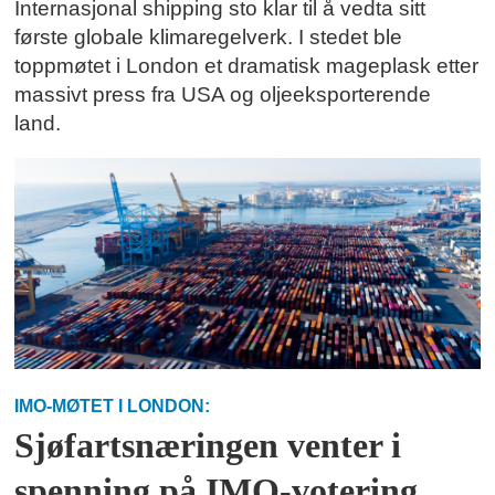
Internasjonal shipping sto klar til å vedta sitt
første globale klimaregelverk. I stedet ble
toppmøtet i London et dramatisk mageplask etter
massivt press fra USA og oljeeksporterende
land.
IMO-MØTET I LONDON:
Sjøfartsnæringen venter i
spenning på IMO-votering