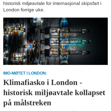
historisk miljøavtale for internasjonal skipsfart i
London forrige uke.
IMO-MØTET I LONDON:
Klimafiasko i London -
historisk miljøavtale kollapset
på målstreken