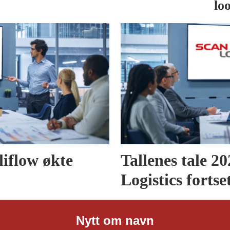
lo
liflow økte
Tallenes tale 2
Logistics fortse
Nytt om navn