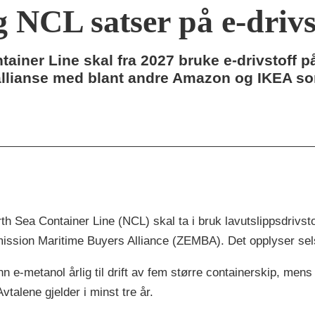
NCL satser på e-drivst
iner Line skal fra 2027 bruke e-drivstoff på
allianse med blant andre Amazon og IKEA som
 Sea Container Line (NCL) skal ta i bruk lavutslippsdrivstof
mission Maritime Buyers Alliance (ZEMBA). Det opplyser sel
n e-metanol årlig til drift av fem større containerskip, men
talene gjelder i minst tre år.