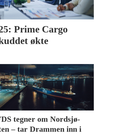
025: Prime Cargo
skuddet økte
DS tegner om Nordsjø-
ten – tar Drammen inn i