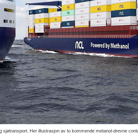
ig sjøtransport. Her illustrasjon av to kommende metanol-drevne cont