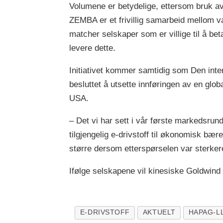
Volumene er betydelige, ettersom bruk av s
ZEMBA er et frivillig samarbeid mellom 
matcher selskaper som er villige til å be
levere dette.
Initiativet kommer samtidig som Den inte
besluttet å utsette innføringen av en globa
USA.
– Det vi har sett i vår første markedsrunde
tilgjengelig e-drivstoff til økonomisk bær
større dersom etterspørselen var sterkere
Ifølge selskapene vil kinesiske Goldwin
E-DRIVSTOFF
AKTUELT
HAPAG-L