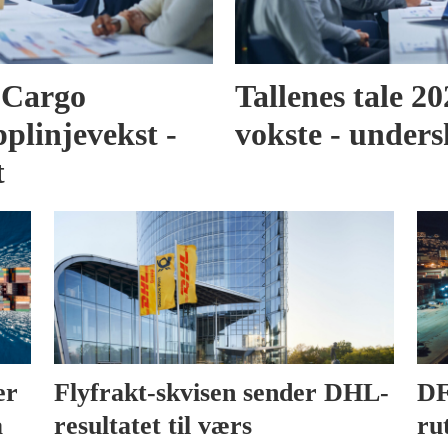
r Cargo
Tallenes tale 2
pplinjevekst -
vokste - under
t
er
Flyfrakt-skvisen sender DHL-
DF
a
resultatet til værs
ru