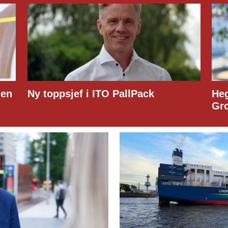
den
Ny toppsjef i ITO PallPack
Heg
Gr