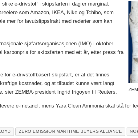
like e-drivstoff i skipsfarten i dag er marginal.
vareeiere som Amazon, IKEA, Nike og Tchibo, som
tale mer for lavutslippsfrakt med rederier som kan
rnasjonale sjøfartsorganisasjonen (IMO) i oktober
l karbonpris for skipsfarten med ett år, etter press fra
 for e-drivstoffbasert skipsfart, er at det finnes
ekraftige kostnader, og at tilbudet kunne vært langt
ZEMB
, sier ZEMBA-president Ingrid Irigoyen til Reuters.
d levere e-metanol, mens Yara Clean Ammonia skal stå for 
LOYD
ZERO EMISSION MARITIME BUYERS ALLIANCE
NO