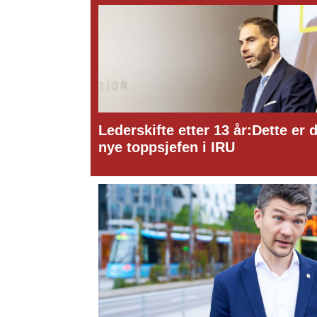
Lederskifte etter 13 år:Dette er 
nye toppsjefen i IRU