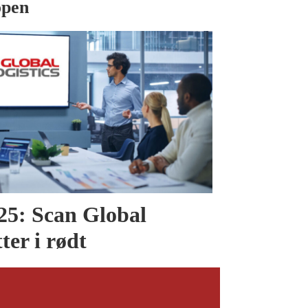
open
025: Scan Global
tter i rødt