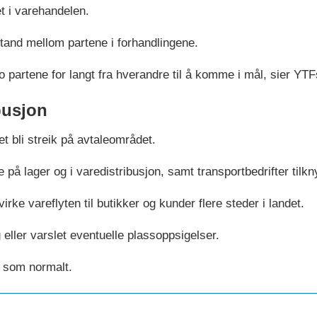
et i varehandelen.
stand mellom partene i forhandlingene.
o partene for langt fra hverandre til å komme i mål, sier Y
busjon
t bli streik på avtaleområdet.
å lager og i varedistribusjon, samt transportbedrifter tilkny
rke vareflyten til butikker og kunder flere steder i landet.
g eller varslet eventuelle plassoppsigelser.
b som normalt.