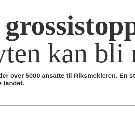
 grossistop
yten kan bl
er over 5000 ansatte til Riksmekleren. En s
e landet.