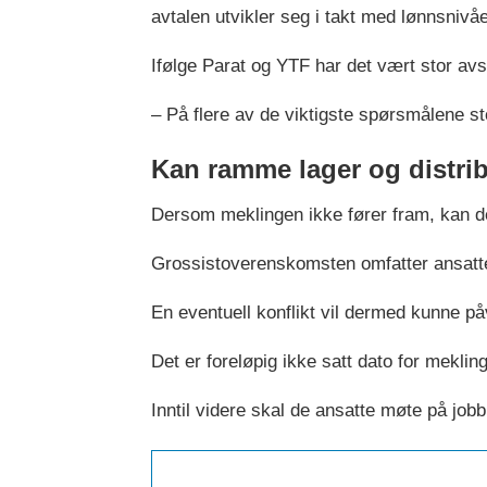
avtalen utvikler seg i takt med lønnsnivå
Ifølge Parat og YTF har det vært stor av
– På flere av de viktigste spørsmålene st
Kan ramme lager og distri
Dersom meklingen ikke fører fram, kan de
Grossistoverenskomsten omfatter ansatte p
En eventuell konflikt vil dermed kunne påvi
Det er foreløpig ikke satt dato for meklin
Inntil videre skal de ansatte møte på job