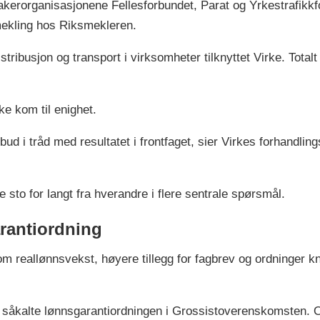
akerorganisasjonene Fellesforbundet, Parat og Yrkestrafikk
mekling hos Riksmekleren.
stribusjon og transport i virksomheter tilknyttet Virke. Tota
ke kom til enighet.
lbud i tråd med resultatet i frontfaget, sier Virkes forhandlin
 sto for langt fra hverandre i flere sentrale spørsmål.
rantiordning
m reallønnsvekst, høyere tillegg for fagbrev og ordninger kny
 såkalte lønnsgarantiordningen i Grossistoverenskomsten. Or