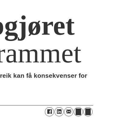
pgjøret
i rammet
treik kan få konsekvenser for