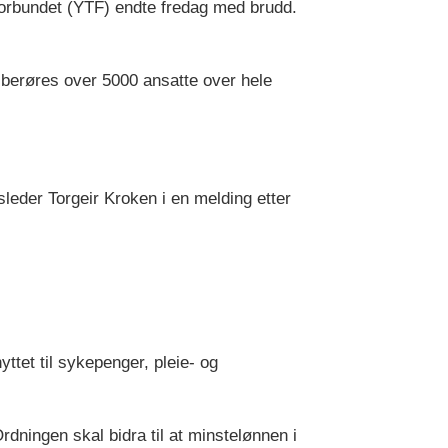
forbundet (YTF) endte fredag med brudd.
lt berøres over 5000 ansatte over hele
gsleder Torgeir Kroken i en melding etter
ttet til sykepenger, pleie- og
dningen skal bidra til at minstelønnen i