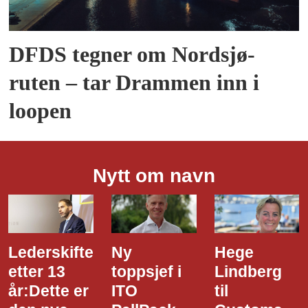
DFDS tegner om Nordsjø-
ruten – tar Drammen inn i
loopen
Nytt om navn
Ny
Hege
Dette er
toppsjef i
Lindberg
den nye
ITO
til
styreledere