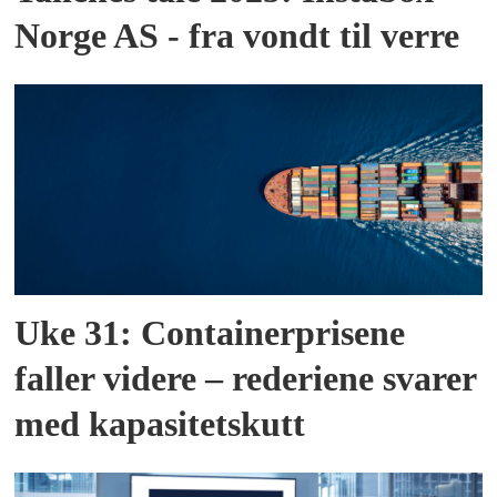
Norge AS - fra vondt til verre
Uke 31: Containerprisene
faller videre – rederiene svarer
med kapasitetskutt