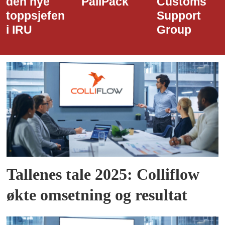
PallPack
Customs
i Narvik
Support
Havn
Group
Tallenes tale 2025: Colliflow
økte omsetning og resultat