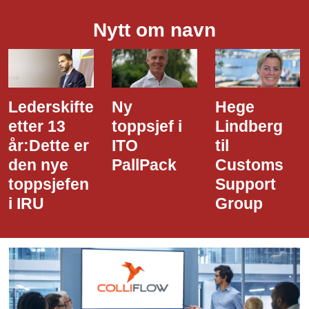
Nytt om navn
Lederskifte
Ny
Hege
etter 13
toppsjef i
Lindberg
år:Dette er
ITO
til
den nye
PallPack
Customs
toppsjefen
Support
i IRU
Group