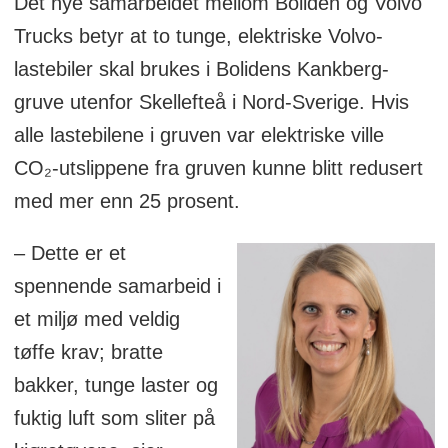
Det nye samarbeidet mellom Boliden og Volvo
Trucks betyr at to tunge, elektriske Volvo-
lastebiler skal brukes i Bolidens Kankberg-
gruve utenfor Skellefteå i Nord-Sverige. Hvis
alle lastebilene i gruven var elektriske ville
CO₂-utslippene fra gruven kunne blitt redusert
med mer enn 25 prosent.
– Dette er et
spennende samarbeid i
et miljø med veldig
tøffe krav; bratte
bakker, tunge laster og
fuktig luft som sliter på