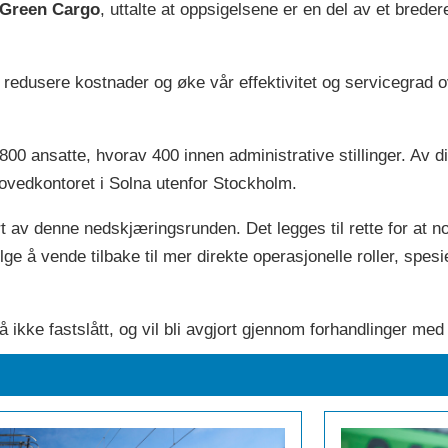
Green Cargo
, uttalte at oppsigelsene er en del av et bredere
redusere kostnader og øke vår effektivitet og servicegrad ov
800 ansatte, hvorav 400 innen administrative stillinger. Av 
hovedkontoret i Solna utenfor Stockholm.
rt av denne nedskjæringsrunden. Det legges til rette for at n
lge å vende tilbake til mer direkte operasjonelle roller, spesi
nå ikke fastslått, og vil bli avgjort gjennom forhandlinger me