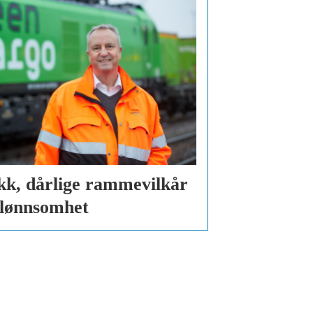
kk, dårlige rammevilkår
 lønnsomhet