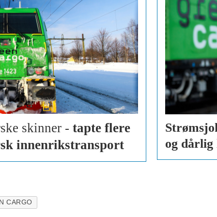
ske skinner -
tapte flere
Strømsjo
og dårlig
rsk innenrikstransport
N CARGO