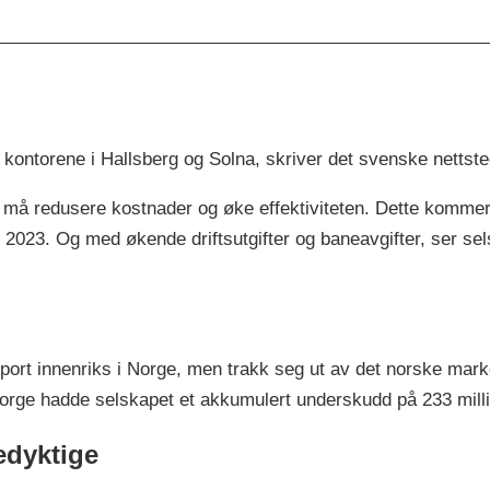
kontorene i Hallsberg og Solna, skriver det svenske nettst
 må redusere kostnader og øke effektiviteten. Dette kommer
023. Og med økende driftsutgifter og baneavgifter, ser sels
ort innenriks i Norge, men trakk seg ut av det norske mark
 Norge hadde selskapet et akkumulert underskudd på 233 mill
edyktige