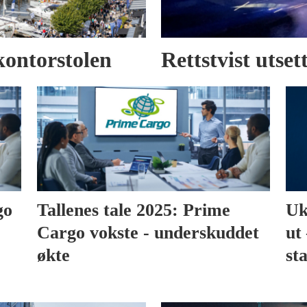
kontorstolen
Rettstvist utse
go
Tallenes tale 2025: Prime
Uk
Cargo vokste - underskuddet
ut 
økte
sta