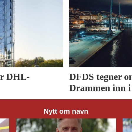
er DHL-
DFDS tegner om
Drammen inn i
Nytt om navn