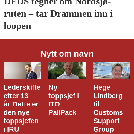
DFDS tegner om Nordsjø-
ruten – tar Drammen inn i
loopen
Nytt om navn
Ny
Hege
Dette er
toppsjef i
Lindberg
den nye
ITO
til
styreledere
PallPack
Customs
i Narvik
Support
Havn
Group