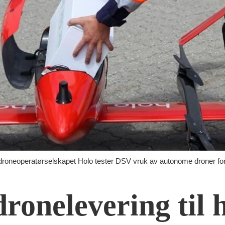
neoperatørselskapet Holo tester DSV vruk av autonome droner for l
dronelevering til