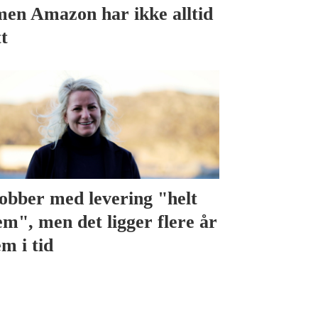
men Amazon har ikke alltid
tt
Jobber med levering "helt
em", men det ligger flere år
em i tid