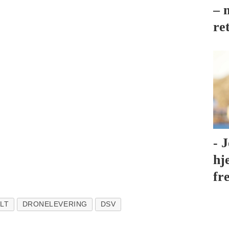
– 
re
- 
hj
fr
LT
DRONELEVERING
DSV