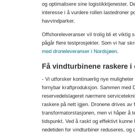
og optimalisere sine logistikktjenester. 
interesse i å vurdere rollen lastedroner po
havvindparker.
Offshoreleveranser vil trolig bli et vikti
pågår flere testprosjekter. Som vi har skr
med droneleveranser i Nordsjøen
.
Få vindturbinene raskere i d
- Vi utforsker kontinuerlig nye muligheter
fornybar kraftproduksjon. Sammen med DSV 
reservedelslageret nærmere servicetekni
raskere på nett igjen. Dronene drives av fo
transformatorstasjonen, men vi håper å te
tidspunkt. Ved å raskt og effektivt kunne
nedetiden for vindturbiner reduseres, og