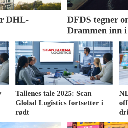
er DHL-
DFDS tegner om
Drammen inn i
w
Tallenes tale 2025: Scan
NL
Global Logistics fortsetter i
of
rødt
dr