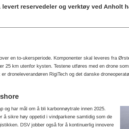
 levert reservedeler og verktøy ved Anholt h
 over en to-ukersperiode. Komponenter skal leveres fra Ørs
ger 25 km utenfor kysten. Testene utføres med en drone so
 Det er droneleverandøren RigiTech og det danske droneopera
fshore
p og har mål om å bli karbonnøytrale innen 2025.
er å sikre høy oppetid i vindparkene samtidig som de
istikken. DSV jobber også for å kontinuerlig innovere