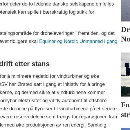
Derfor deler de to ledende danske selskapene en felles
tensielt kan spille i bærekraftig logistikk for
Dr
g satsingsområde for droneleveringer i fremtiden, og det
No
evet tidligere skal
Equinor og Nordic Unmanned i gang
rift etter stans
 for å minimere nedetid for vindturbiner og øke
har Ørsted satt i gang et initiativ for å bringe
kerne, og dermed sikre at vindturbinene kommer
rnybar elektrisitet og vil fly autonomt til offshore-
Fo
ste dronene på flyreiser til vindturbinene på et senere
st
 levere reservedelene som trengs for reparasjoner, kan
 dermed øke produksjonen av ren energi. Samtidig