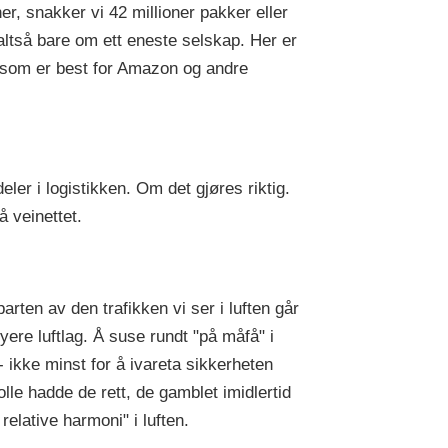
r, snakker vi 42 millioner pakker eller
altså bare om ett eneste selskap. Her er
a som er best for Amazon og andre
ler i logistikken. Om det gjøres riktig.
å veinettet.
parten av den trafikken vi ser i luften går
ere luftlag. Å suse rundt "på måfå" i
- ikke minst for å ivareta sikkerheten
olle hadde de rett, de gamblet imidlertid
relative harmoni" i luften.