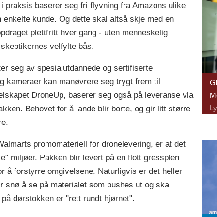
 praksis baserer seg fri flyvning fra Amazons ulike
en enkelte kunde. Og dette skal altså skje med en
draget plettfritt hver gang - uten menneskelig
i skeptikernes velfylte bås.
er seg av spesialutdannede og sertifiserte
og kameraer kan manøvrere seg trygt frem til
Gl
elskapet DroneUp, baserer seg også på leveranse via
Mo
Ly
bakken. Behovet for å lande blir borte, og gir litt større
re.
lmarts promomateriell for dronelevering, er at det
e" miljøer. Pakken blir levert på en flott gressplen
or å forstyrre omgivelsene. Naturligvis er det heller
ller snø å se på materialet som pushes ut og skal
å dørstokken er "rett rundt hjørnet".