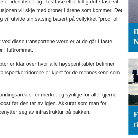
identifisert og i testfase eller tidlig driftsfase vil
busjonen vil skje med droner i årene som kommer. Det
vil utvide sin satsing basert på vellykket "proof of
D
N
 ved disse transportene være er at de går i faste
er i luftrommet.
ter er klar over hvor alle høyspentkabler befinner
 transportkorridorene er kjent for de menneskene som
andingsarealer er merket og synlige for alle, gjerne
oost før den tar av igjen. Akkurat som man for
 benytter seg av infrastruktur på bakken.
F
t