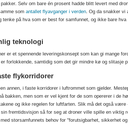
 pakker. Selv om bare én prosent hadde blitt levert med drone
et samme som
antallet flyavganger i verden
. Og da snakker vi 
og tenke på hva som er best for samfunnet, og ikke bare hv
nlig teknologi
roner er et spennende leveringskonsept som kan gi mange forde
 er forlokkende, samtidig som det gir mindre kø og slitasje p
ste flykorridorer
til en annen, i faste korridorer i luftrommet som gjelder. Meste
på bakken, men som er vel kjent for de som opererer i de høy
takene og ikke regelen for luftfarten. Slik må det også være 
n fremtidsvisjon så for seg at droner ville spille en viktig r
ig med storsamfunnets behov for "forutsigbarhet, sikkerhet og 