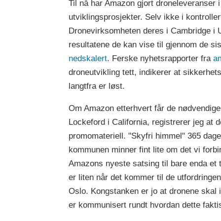
Til nå har Amazon gjort droneleveranser 
utviklingsprosjekter. Selv ikke i kontrolle
Dronevirksomheten deres i Cambridge i U
resultatene de kan vise til gjennom de si
nedskalert
. Ferske nyhetsrapporter fra
a
droneutvikling tett, indikerer at sikkerh
langtfra er løst.
Om Amazon etterhvert får de nødvendige til
Lockeford i California, registrerer jeg at 
promomateriell. "Skyfri himmel" 365 dager
kommunen minner fint lite om det vi forb
Amazons nyeste satsing til bare enda et t
er liten når det kommer til de utfordring
Oslo. Kongstanken er jo at dronene skal i
er kommunisert rundt hvordan dette faktis