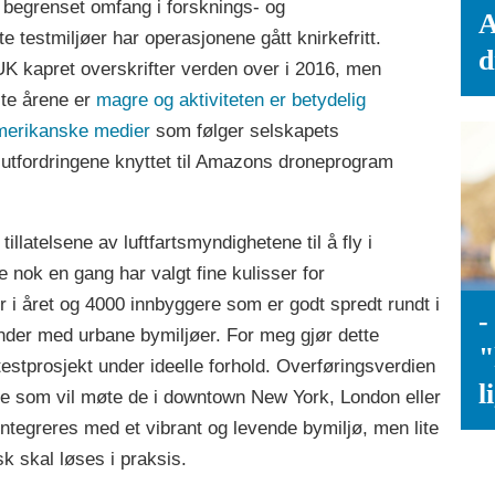
i begrenset omfang i forsknings- og
A
rte testmiljøer har operasjonene gått knirkefritt.
d
K kapret overskrifter verden over i 2016, men
ste årene er
magre og aktiviteten er betydelig
merikanske medier
som følger selskapets
etsutfordringene knyttet til Amazons droneprogram
latelsene av luftfartsmyndighetene til å fly i
de nok en gang har valgt fine kulisser for
 i året og 4000 innbyggere som er godt spredt rundt i
-
inder med urbane bymiljøer. For meg gjør dette
"
estprosjekt under ideelle forhold. Overføringsverdien
l
ene som vil møte de i downtown New York, London eller
ntegreres med et vibrant og levende bymiljø, men lite
k skal løses i praksis.