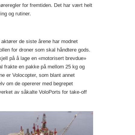
øreregler for fremtiden. Det har vært helt
ing og rutiner.
 aktører de siste årene har modnet
llen for droner som skal håndtere gods.
skjell på å lage en «motorisert brevdue»
kal frakte en pakke på mellom 25 kg og
e er Volocopter, som blant annet
Selv om de opererer med begrepet
verket av såkalte VoloPorts for take-off