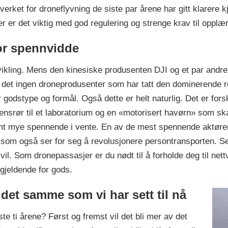
ket for droneflyvning de siste par årene har gitt klarere kj
er er det viktig med god regulering og strenge krav til opplær
tor spennvidde
vikling. Mens den kinesiske produsenten DJI og et par andre
det ingen droneprodusenter som har tatt den dominerende ro
r godstype og formål. Også dette er helt naturlig. Det er for
gensrør til et laboratorium og en «motorisert havørn» som s
omt mye spennende i vente. En av de mest spennende aktøren
 som også ser for seg å revolusjonere persontransporten. 
vil. Som dronepassasjer er du nødt til å forholde deg til nett
gjeldende for gods.
et samme som vi har sett til nå
ste ti årene? Først og fremst vil det bli mer av det