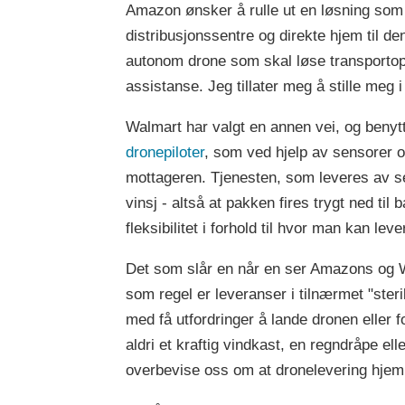
Amazon ønsker å rulle ut en løsning som i
distribusjonssentre og direkte hjem til d
autonom drone som skal løse transportopp
assistanse. Jeg tillater meg å stille meg 
Walmart har valgt en annen vei, og benytt
dronepiloter
, som ved hjelp av sensorer 
mottageren. Tjenesten, som leveres av s
vinsj - altså at pakken fires trygt ned til 
fleksibilitet i forhold til hvor man kan leve
Det som slår en når en ser Amazons og Wa
som regel er leveranser i tilnærmet "steril
med få utfordringer å lande dronen eller f
aldri et kraftig vindkast, en regndråpe e
overbevise oss om at dronelevering hjem p