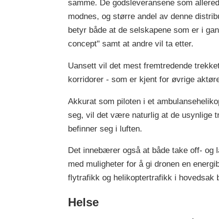
samme. De godsleveransene som allerede er 
modnes, og større andel av denne distri
betyr både at de selskapene som er i gang 
concept" samt at andre vil ta etter.
Uansett vil det mest fremtredende trekket
korridorer - som er kjent for øvrige aktør
Akkurat som piloten i et ambulansehelikop
seg, vil det være naturlig at de usynlige
befinner seg i luften.
Det innebærer også at både take off- og l
med muligheter for å gi dronen en energib
flytrafikk og helikoptertrafikk i hovedsak
Helse