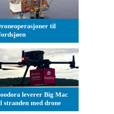
roneoperasjoner til
ordsjøen
oodora leverer Big Mac
il stranden med drone