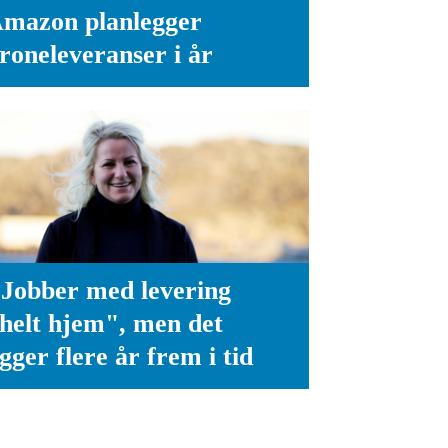
mazon planlegger
roneleveranser i år
 Jobber med levering
helt hjem", men det
igger flere år frem i tid