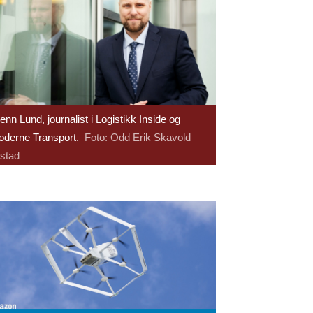
enn Lund, journalist i Logistikk Inside og
derne Transport.
Foto: Odd Erik Skavold
stad