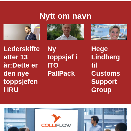
Nytt om navn
Lederskifte
Ny
Hege
etter 13
toppsjef i
Lindberg
år:Dette er
ITO
til
den nye
PallPack
Customs
toppsjefen
Support
i IRU
Group