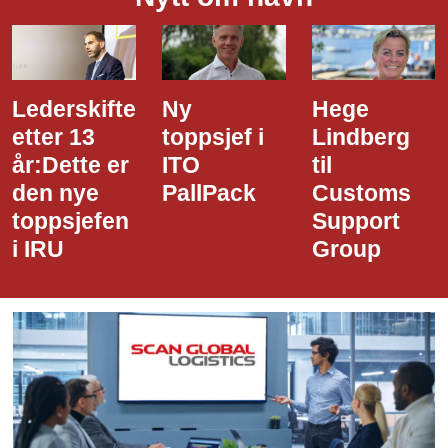
Lederskifte
Ny
Hege
etter 13
toppsjef i
Lindberg
år:Dette er
ITO
til
den nye
PallPack
Customs
toppsjefen
Support
i IRU
Group