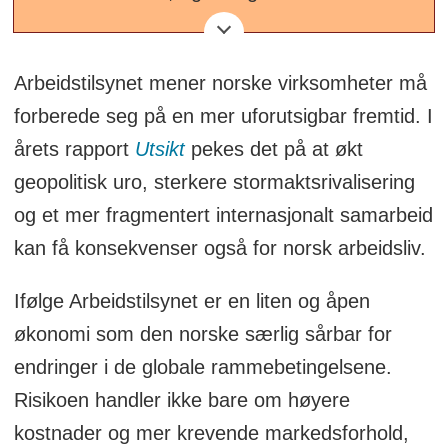
får ikke med seg alt ved første publisering.
I fellesferien har redaksjonen redusert
Arbeidstilsynet mener norske virksomheter må
bemanning, og vi løfter derfor frem
forberede seg på en mer uforutsigbar fremtid. I
utvalgte artikler fra første halvår som
årets rapport
Utsikt
pekes det på at økt
fortsatt er aktuelle og relevante. Under
geopolitisk uro, sterkere stormaktsrivalisering
byline på artikkelen står datoen for når
og et mer fragmentert internasjonalt samarbeid
den ble publisert første gang.
kan få konsekvenser også for norsk arbeidsliv.
Ifølge Arbeidstilsynet er en liten og åpen
økonomi som den norske særlig sårbar for
endringer i de globale rammebetingelsene.
Risikoen handler ikke bare om høyere
kostnader og mer krevende markedsforhold,