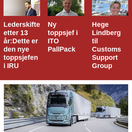
Lederskifte
Ny
Hege
etter 13
toppsjef i
Lindberg
år:Dette er
ITO
til
den nye
PallPack
Customs
toppsjefen
Support
i IRU
Group