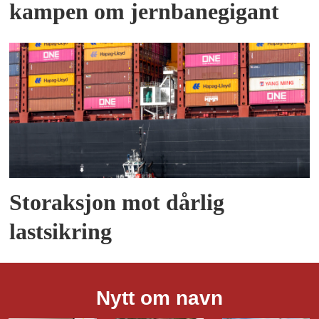
kampen om jernbanegigant
Storaksjon mot dårlig
lastsikring
Nytt om navn