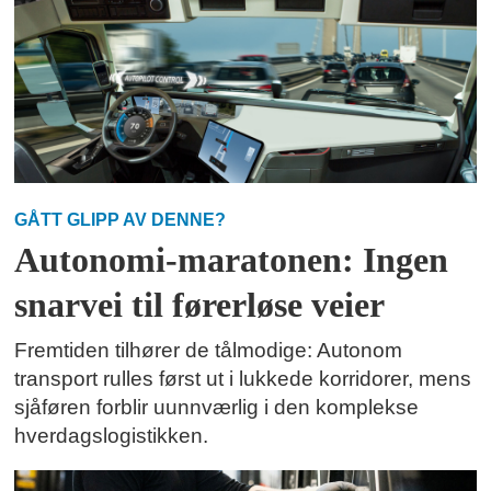
GÅTT GLIPP AV DENNE?
Autonomi-maratonen: Ingen
snarvei til førerløse veier
Fremtiden tilhører de tålmodige: Autonom
transport rulles først ut i lukkede korridorer, mens
sjåføren forblir uunnværlig i den komplekse
hverdagslogistikken.