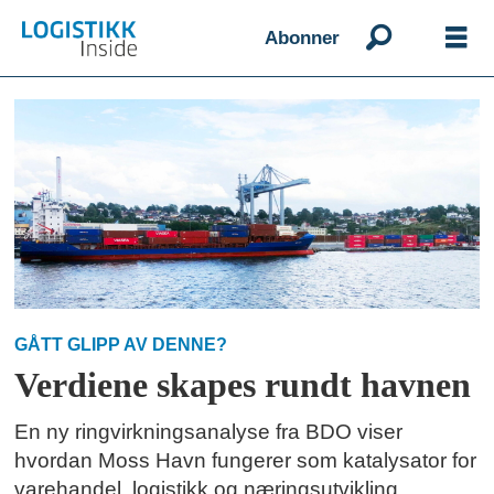
Abonner
Emne:
inside
sommerles
GÅTT GLIPP AV DENNE?
Verdiene skapes rundt havnen
En ny ringvirkningsanalyse fra BDO viser
hvordan Moss Havn fungerer som katalysator for
varehandel, logistikk og næringsutvikling.