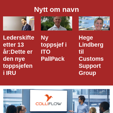
Nytt om navn
Ny
Hege
Dette er
toppsjef i
Lindberg
den nye
ITO
til
styreledere
PallPack
Customs
i Narvik
Support
Havn
Group