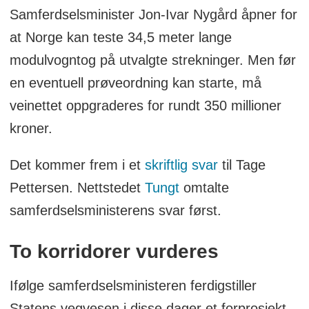
Samferdselsminister Jon-Ivar Nygård åpner for
bemanning, og vi løfter derfor frem
at Norge kan teste 34,5 meter lange
utvalgte artikler fra første halvår som
modulvogntog på utvalgte strekninger. Men før
fortsatt er aktuelle og relevante. Under
en eventuell prøveordning kan starte, må
byline på artikkelen står datoen for når
veinettet oppgraderes for rundt 350 millioner
den ble publisert første gang.
kroner.
Det kommer frem i et
skriftlig svar
til Tage
Pettersen. Nettstedet
Tungt
omtalte
samferdselsministerens svar først.
To korridorer vurderes
Ifølge samferdselsministeren ferdigstiller
Statens vegvesen i disse dager et forprosjekt