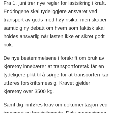
Fra 1. juni trer nye regler for lastsikring i kraft.
bemanning, og vi løfter derfor frem
Endringene skal tydeliggjøre ansvaret ved
utvalgte artikler fra første halvår som
transport av gods med høy risiko, men skaper
fortsatt er aktuelle og relevante. Under
samtidig ny debatt om hvem som faktisk skal
byline på artikkelen står datoen for når
holdes ansvarlig når lasten ikke er sikret godt
den ble publisert første gang.
nok.
De nye bestemmelsene i forskrift om bruk av
kjøretøy innebærer at transportforetak får en
tydeligere plikt til å sørge for at transporten kan
utføres forskriftsmessig. Kravet gjelder
kjøretøy over 3500 kg.
Samtidig innføres krav om dokumentasjon ved
transport av høyrisikogods. Dokumentasjonen