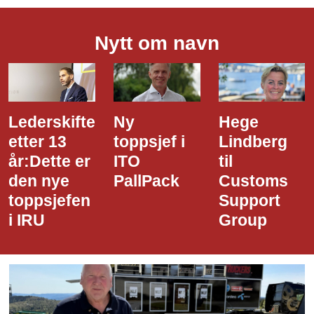
Nytt om navn
Ny
Hege
Dette er
toppsjef i
Lindberg
den nye
ITO
til
styreledere
PallPack
Customs
i Narvik
Support
Havn
Group