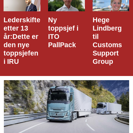
Ny
Hege
Dette er
toppsjef i
Lindberg
den nye
ITO
til
styreledere
PallPack
Customs
i Narvik
Support
Havn
Group