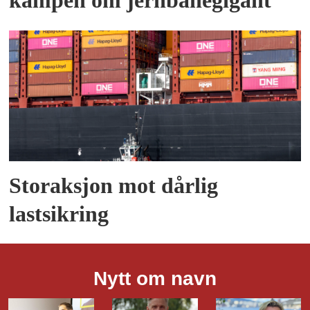
kampen om jernbanegigant
Storaksjon mot dårlig
lastsikring
Nytt om navn