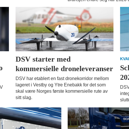
DSV starter med
KVA
o
Sc
kommersielle droneleveranser
20
DSV har etablert en fast dronekorridor mellom
lageret i Vestby og Ytre Enebakk for det som
SV
DSV 
skal være Norges første kommersielle rute av
inte
sitt slag.
slut