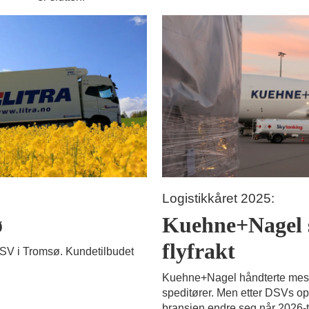
Logistikkåret 2025:
ø
Kuehne+Nagel s
flyfrakt
 DSV i Tromsø. Kundetilbudet
Kuehne+Nagel håndterte mest s
speditører. Men etter DSVs o
bransjen endre seg når 2026-ta