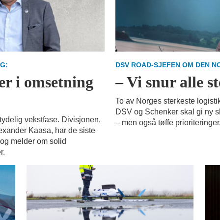
G:
DSV ROAD-SJEFEN OM DEN N
er i omsetning
– Vi snur alle s
To av Norges sterkeste logisti
DSV og Schenker skal gi ny sk
tydelig vekstfase. Divisjonen,
– men også tøffe prioriteringer
exander Kaasa, har de siste
 og melder om solid
r.