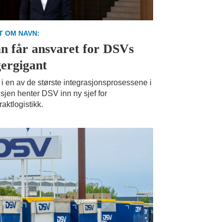
T OM NAVN:
n får ansvaret for DSVs
gergigant
 i en av de største integrasjonsprosessene i
sjen henter DSV inn ny sjef for
raktlogistikk.