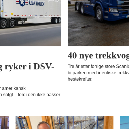
40 nye trekkvo
 ryker i DSV-
Tre år etter forrige store Sc
bilparken med identiske trekkv
hestekrefter.
r amerikansk
 solgt – fordi den ikke passer