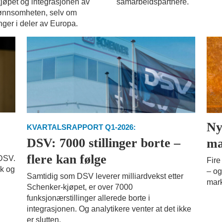
kjøpet og integrasjonen av
samarbeidspartnere.
 lønnsomheten, selv om
inger i deler av Europa.
Ny
KVARTALSRAPPORT Q1-2026:
DSV: 7000 stillinger borte –
ma
flere kan følge
 DSV.
Fire
kk og
– og
Samtidig som DSV leverer milliardvekst etter
mark
Schenker-kjøpet, er over 7000
funksjonærstillinger allerede borte i
integrasjonen. Og analytikere venter at det ikke
er slutten.