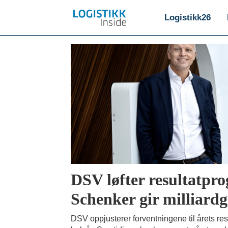
Logistikk26
Emne:
dsv
DSV løfter resultatpr
Schenker gir milliardg
DSV oppjusterer forventningene til årets resul