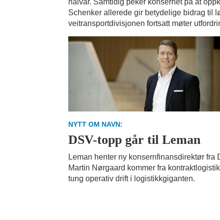
halvår. Samtidig peker konsernet på at opp
Schenker allerede gir betydelige bidrag til
veitransportdivisjonen fortsatt møter utfordr
NYTT OM NAVN:
DSV-topp går til Leman
Leman henter ny konsernfinansdirektør fra
Martin Nørgaard kommer fra kontraktlogisti
tung operativ drift i logistikkgiganten.