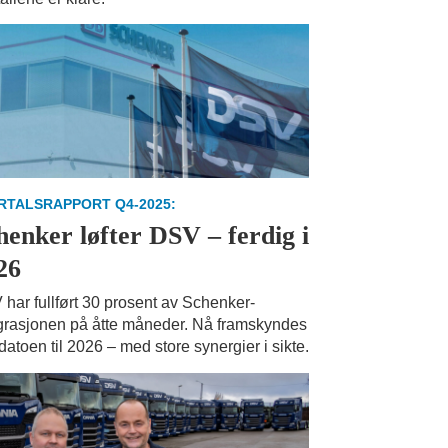
RTALSRAPPORT Q4-2025:
henker løfter DSV – ferdig i
26
har fullført 30 prosent av Schenker-
grasjonen på åtte måneder. Nå framskyndes
tdatoen til 2026 – med store synergier i sikte.