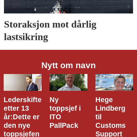
Storaksjon mot dårlig
lastsikring
Nytt om navn
Lederskifte
Ny
Hege
etter 13
toppsjef i
Lindberg
år:Dette er
ITO
til
den nye
PallPack
Customs
toppsjefen
Support