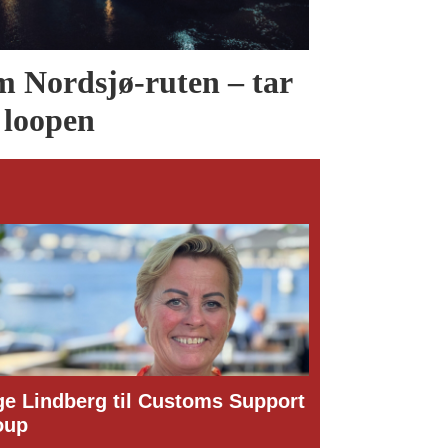
 Nordsjø-ruten – tar
 loopen
 Support
Dette er den nye styrelederen i
Narvik Havn