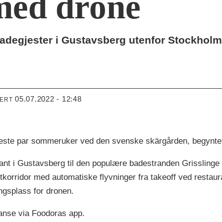
med drone
adegjester i Gustavsberg utenfor Stockholm
05.07.2022 - 12:48
TERT
 neste par sommeruker ved den svenske skärgården, begynte 
rant i Gustavsberg til den populære badestranden Grissling
ftkorridor med automatiske flyvninger fra takeoff ved restaur
ngsplass for dronen.
ranse via Foodoras app.