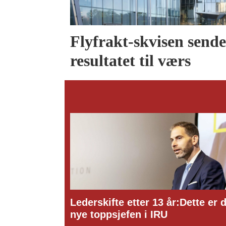
Flyfrakt-skvisen send
resultatet til værs
te etter 13 år:Dette er den
Ny toppsjef i ITO 
jefen i IRU