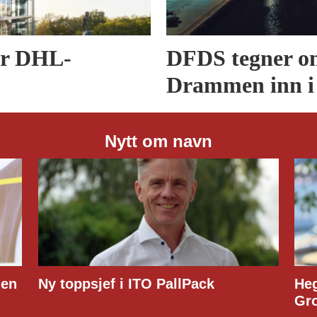
er DHL-
DFDS tegner om
Drammen inn i
Nytt om navn
PallPack
Hege Lindberg til Customs
Group