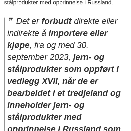
stålprodukter med opprinnelse i Russland.
Kontaktinfo: martin.often@nholt.no.
Det er
forbudt
direkte eller
indirekte å
importere eller
kjøpe
, fra og med 30.
september 2023,
jern- og
stålprodukter som oppført i
vedlegg XVII, når de er
bearbeidet i et tredjeland og
inneholder jern- og
stålprodukter med
opprinnelse i Russland
som