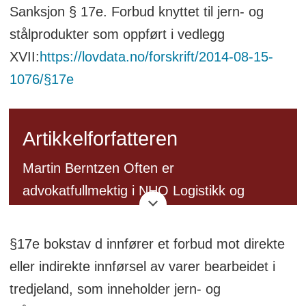
Sanksjon § 17e. Forbud knyttet til jern- og
stålprodukter som oppført i vedlegg
XVII:
https://lovdata.no/forskrift/2014-08-15-
1076/§17e
Artikkelforfatteren
Martin Berntzen Often er
advokatfullmektig i NHO Logistikk og
Transport med spesialkompetanse innen
fortolling. Han jobber i tett dialog med
§17e bokstav d innfører et forbud mot direkte
medlemsbedriftene og tolletaten om
eller indirekte innførsel av varer bearbeidet i
omveltningene innen tollregelverket.
tredjeland, som inneholder jern- og