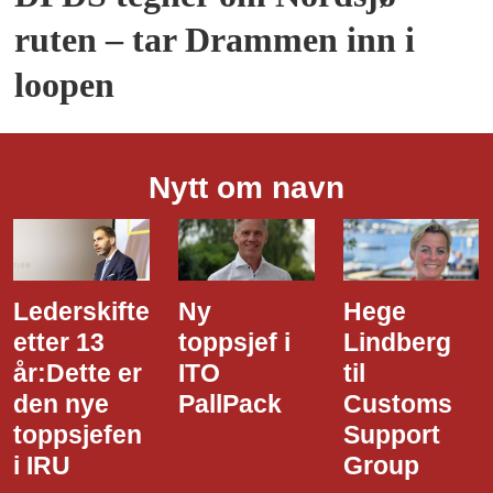
ruten – tar Drammen inn i
loopen
Nytt om navn
ifte
Ny
Hege
Dette e
3
toppsjef i
Lindberg
den ny
e er
ITO
til
styrel
e
PallPack
Customs
i Narvi
efen
Support
Havn
Group