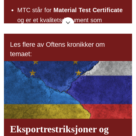
MTC står for
Material Test Certificate
og er et kvalitetsdokument som
benyttes i metallindustrien.
Dette er et kvalitetssikringsdokument
Les flere av Oftens kronikker om
som brukes i metallindustrien og
temaet:
fungerer som en sertifisert registrering
av et materials kjemiske og fysiske
egenskaper og bekrefter at et produkt
overholder spesifikke internasjonale
standarder.
Eksportrestriksjoner og