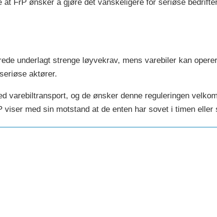
 at FrP ønsker å gjøre det vanskeligere for seriøse bedrifter
erede underlagt strenge løyvekrav, mens varebiler kan operer
seriøse aktører.
d varebiltransport, og de ønsker denne reguleringen velkom
 viser med sin motstand at de enten har sovet i timen eller 