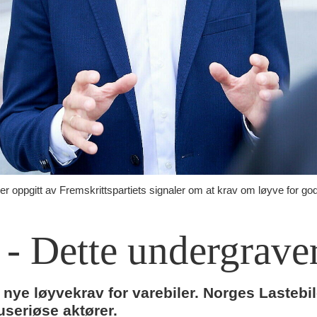
 er oppgitt av Fremskrittspartiets signaler om at krav om løyve for go
:
- Dette undergrave
s nye løyvekrav for varebiler. Norges Lastebi
useriøse aktører.