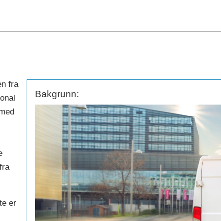
n fra
Bakgrunn:
jonal
 med
e
e
fra
te er