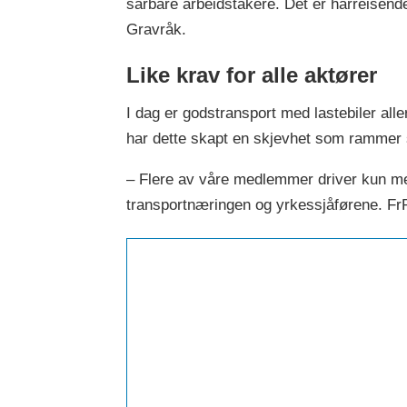
sårbare arbeidstakere. Det er hårreisende
Gravråk.
Like krav for alle aktører
I dag er godstransport med lastebiler all
har dette skapt en skjevhet som rammer 
– Flere av våre medlemmer driver kun me
transportnæringen og yrkessjåførene. FrP