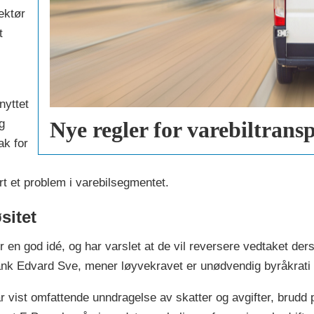
ektør
t
nyttet
g
Nye regler for varebiltrans
ak for
rt et problem i varebilsegmentet.
sitet
 er en god idé, og har varslet at de vil reversere vedtaket de
Frank Edvard Sve, mener løyvekravet er unødvendig byråkrat
ar vist omfattende unndragelse av skatter og avgifter, brudd 