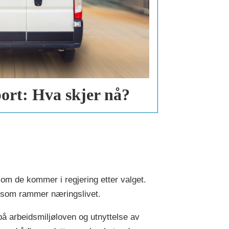
port: Hva skjer nå?
rsom de kommer i regjering etter valget.
i som rammer næringslivet.
på arbeidsmiljøloven og utnyttelse av