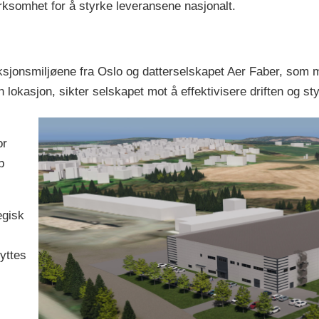
rksomhet for å styrke leveransene nasjonalt.
sjonsmiljøene fra Oslo og datterselskapet Aer Faber, som med 
 lokasjon, sikter selskapet mot å effektivisere driften og sty
or
b
egisk
yttes