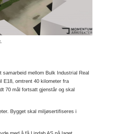
.
et samarbeid mellom Bulk Industrial Real
l E18, omtrent 40 kilometer fra
dt 70 mål fortsatt gjenstår og skal
er. Bygget skal miljøsertifiseres i
øyde med å få Lindab AS på laget.