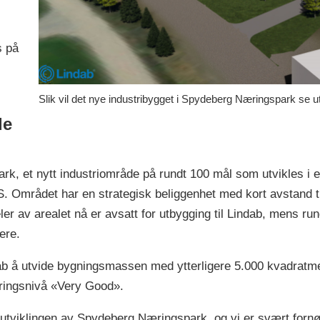
s på
Slik vil det nye industribygget i Spydeberg Næringspark se ut
de
rk, et nytt industriområde på rundt 100 mål som utvikles i 
 Området har en strategisk beliggenhet med kort avstand ti
er av arealet nå er avsatt for utbygging til Lindab, mens run
ere.
ab å utvide bygningsmassen med ytterligere 5.000 kvadratmet
ringsnivå «Very Good».
i utviklingen av Spydeberg Næringspark, og vi er svært forn