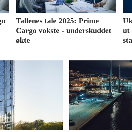
go
Tallenes tale 2025: Prime
Uk
Cargo vokste - underskuddet
ut 
økte
sta