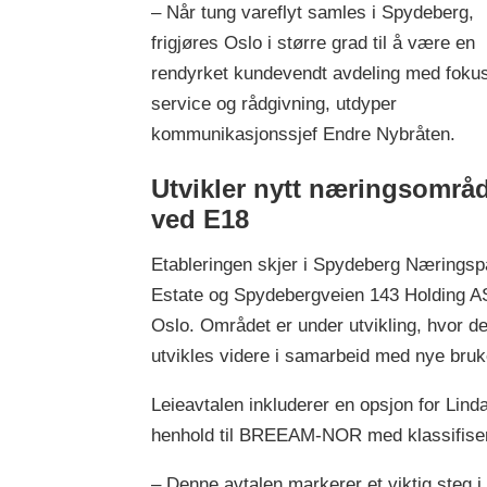
– Når tung vareflyt samles i Spydeberg,
frigjøres Oslo i større grad til å være en
rendyrket kundevendt avdeling med foku
service og rådgivning, utdyper
kommunikasjonssjef Endre Nybråten.
Utvikler nytt næringsområ
ved E18
Etableringen skjer i Spydeberg Næringspa
Estate og Spydebergveien 143 Holding AS.
Oslo. Området er under utvikling, hvor del
utvikles videre i samarbeid med nye bruk
Leieavtalen inkluderer en opsjon for Lind
henhold til BREEAM-NOR med klassifise
– Denne avtalen markerer et viktig steg 