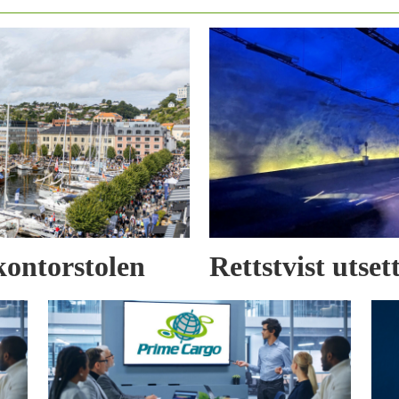
kontorstolen
Rettstvist utse