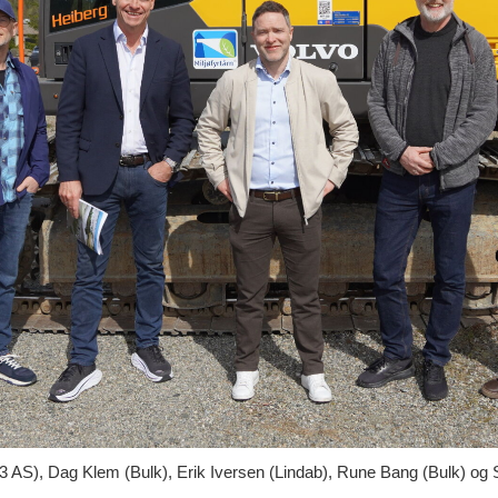
3 AS), Dag Klem (Bulk), Erik Iversen (Lindab), Rune Bang (Bulk) og