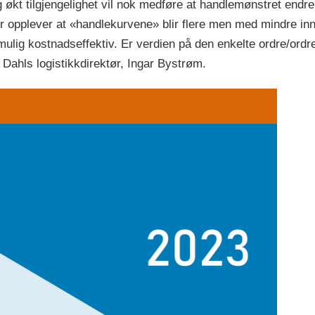
og økt tilgjengelighet vil nok medføre at handlemønstret endr
 opplever at «handlekurvene» blir flere men med mindre innh
mulig kostnadseffektiv. Er verdien på den enkelte ordre/ord
Dahls logistikkdirektør, Ingar Bystrøm.