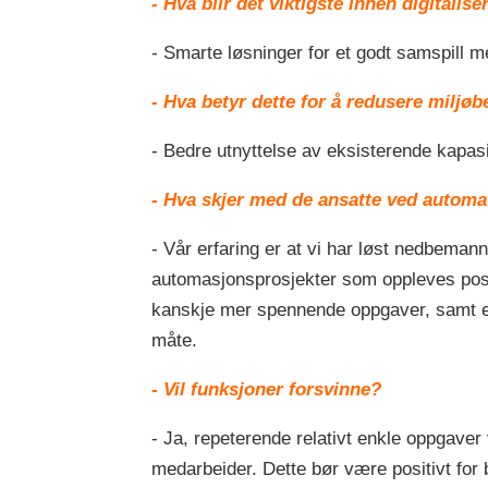
- Hva blir det viktigste innen digitalis
- Smarte løsninger for et godt samspill
- Hva betyr dette for å redusere miljø
- Bedre utnyttelse av eksisterende kapasit
- Hva skjer med de ansatte ved automa
- Vår erfaring er at vi har løst nedbema
automasjonsprosjekter som oppleves positi
kanskje mer spennende oppgaver, samt en
måte.
- Vil funksjoner forsvinne?
- Ja, repeterende relativt enkle oppgave
medarbeider. Dette bør være positivt for 