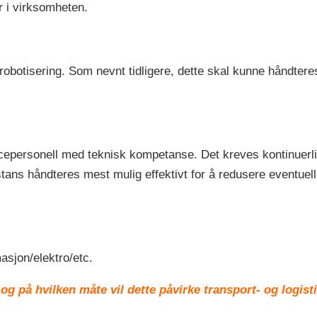
r i virksomheten.
robotisering. Som nevnt tidligere, dette skal kunne håndter
cepersonell med teknisk kompetanse. Det kreves kontinuerlig
tsstans håndteres mest mulig effektivt for å redusere eventuel
sjon/elektro/etc.
g på hvilken måte vil dette påvirke transport- og logis