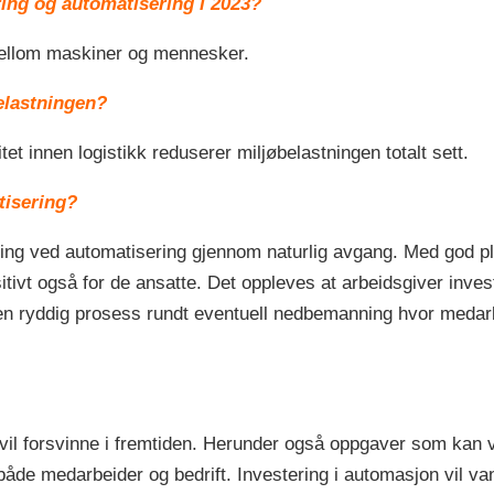
ering og automatisering i 2023?
 mellom maskiner og mennesker.
belastningen?
et innen logistikk reduserer miljøbelastningen totalt sett.
tisering?
nning ved automatisering gjennom naturlig avgang. Med god p
vt også for de ansatte. Det oppleves at arbeidsgiver investe
 ryddig prosess rundt eventuell nedbemanning hvor medarbei
r vil forsvinne i fremtiden. Herunder også oppgaver som kan
både medarbeider og bedrift. Investering i automasjon vil va