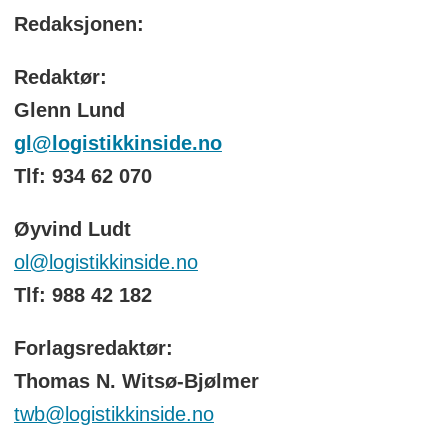
Redaksjonen:
Redaktør:
Glenn Lund
gl@logistikkinside.no
Tlf: 934 62 070
Øyvind Ludt
ol@logistikkinside.no
Tlf: 988 42 182
Forlagsredaktør:
Thomas N. Witsø-Bjølmer
twb@logistikkinside.no