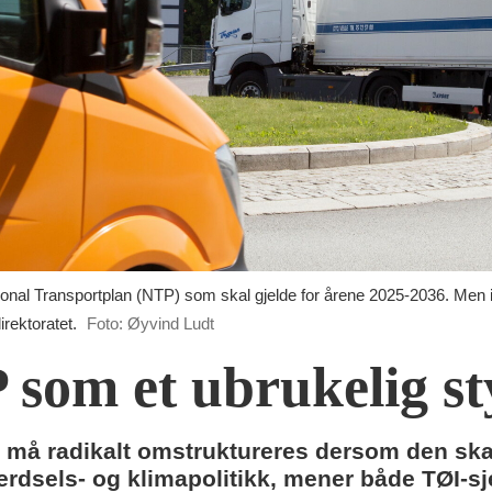
asjonal Transportplan (NTP) som skal gjelde for årene 2025-2036. Me
irektoratet.
Foto: Øyvind Ludt
som et ubrukelig st
må radikalt omstruktureres dersom den skal
erdsels- og klimapolitikk, mener både TØI-s