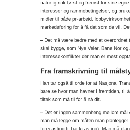
naturlig nok først og fremst for sine egne
interesser og rammebetingelser, og bruk
midler til både pr-arbeid, lobbyvirksomhe
markedsføring for å få det som de vil. De
– Det må være bedre med et overordnet t
skal bygge, som Nye Veier, Bane Nor og A
interessekonflikter der man er mest oppt
Fra framskrivning til målst
Han tar også til orde for at Nasjonal Tra
bare se hvor man havner i fremtiden, til å
tiltak som må til for å nå dit.
– Det er ingen sammenheng mellom mål og 
man må legge om måten man planlegger på f
forecasting til backcasting). Man må plan