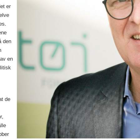
det er
elve
es.
ene
å den
n
 av en
itisk
at de
r,
lle
bber