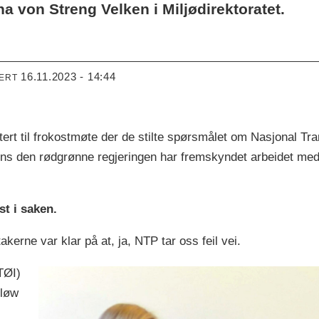
 von Streng Velken i Miljødirektoratet.
16.11.2023 - 14:44
TERT
t til frokostmøte der de stilte spørsmålet om Nasjonal Tran
ns den rødgrønne regjeringen har fremskyndet arbeidet med 
t i saken.
akerne var klar på at, ja, NTP tar oss feil vei.
TØI)
rløw