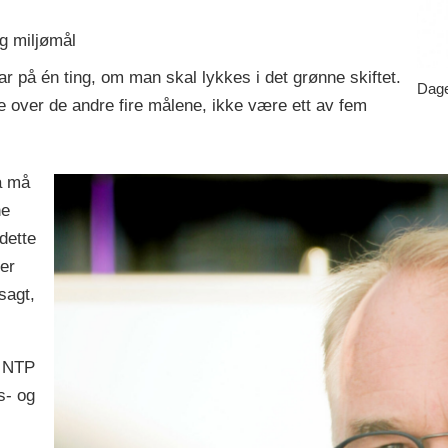
og miljømål
ar på én ting, om man skal lykkes i det grønne skiftet.
Dage
over de andre fire målene, ikke være ett av fem
å må
ne
dette
 er
sagt,
m NTP
s- og