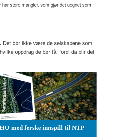
r har store mangler, som gjør det uegnet som
.
e. Det bør ikke være de selskapene som
lke oppdrag de bør få, fordi da blir det
.
HO med ferske innspill til NTP