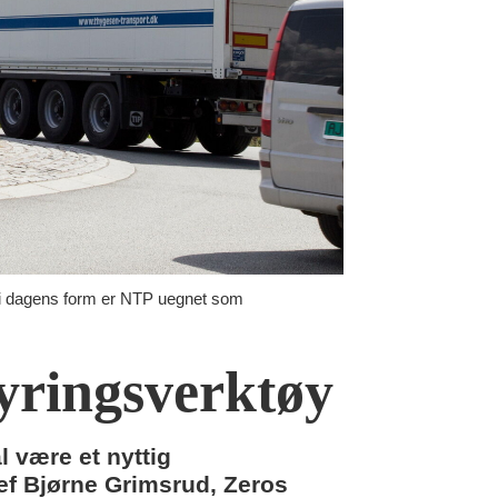
n i dagens form er NTP uegnet som
yringsverktøy
 være et nyttig
jef Bjørne Grimsrud, Zeros