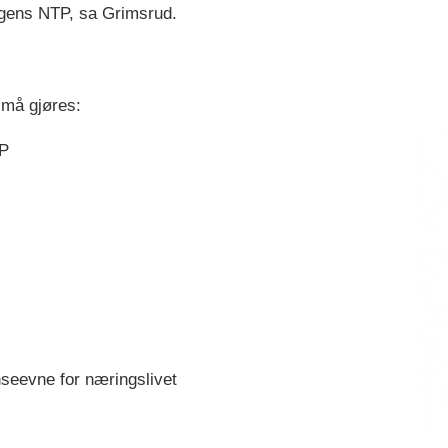
agens NTP, sa Grimsrud.
m må gjøres:
TP
seevne for næringslivet