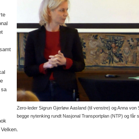
rte
onal
et
 samt
kal
ke
 sa
Zero-leder Sigrun Gjerløw Aasland (til venstre) og Anna von S
begge nytenking rundt Nasjonal Transportplan (NTP) og får s
nok
 Velken.