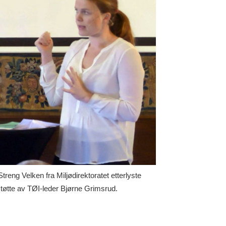
treng Velken fra Miljødirektoratet etterlyste
tøtte av TØI-leder Bjørne Grimsrud.