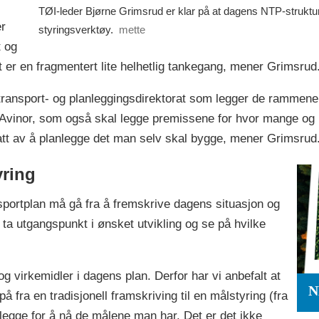
TØI-leder Bjørne Grimsrud er klar på at dagens NTP-struktu
er
styringsverktøy.
mette
t og
t er en fragmentert lite helhetlig tankegang, mener Grimsrud
ransport- og planleggingsdirektorat som legger de rammen
vinor, som også skal legge premissene for hvor mange og hvi
att av å planlegge det man selv skal bygge, mener Grimsrud
yring
nsportplan må gå fra å fremskrive dagens situasjon og
 ta utgangspunkt i ønsket utvikling og se på hvilke
virkemidler i dagens plan. Derfor har vi anbefalt at
N
ra en tradisjonell framskriving til en målstyring (fra
legge for å nå de målene man har. Det er det ikke