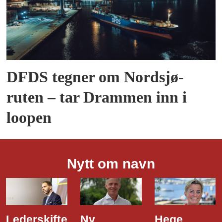
DFDS tegner om Nordsjø-
ruten – tar Drammen inn i
loopen
Nytt om navn
Ny
Hege
Dette er