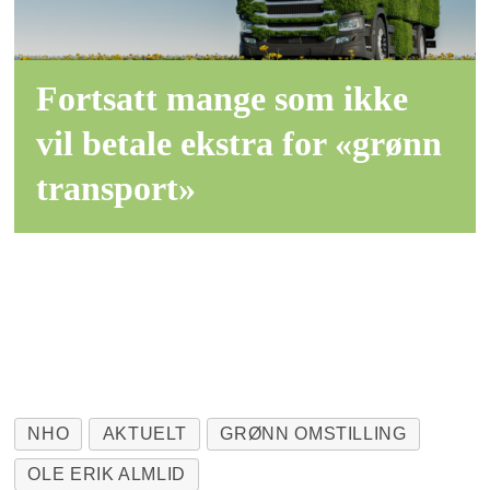
Fortsatt mange som ikke
vil betale ekstra for «grønn
transport»
NHO
AKTUELT
GRØNN OMSTILLING
OLE ERIK ALMLID