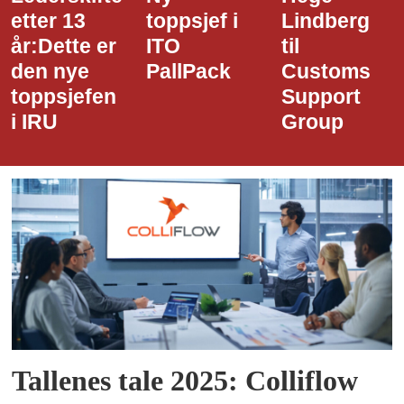
toppsjef i
Lindberg
den nye
ITO
til
styreledere
PallPack
Customs
i Narvik
Support
Havn
Group
Tallenes tale 2025: Colliflow