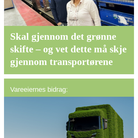
Skal gjennom det grønne
skifte – og vet dette må skje
gjennom transportørene
Vareeiernes bidrag: