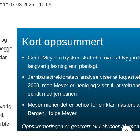
07.03.2025 - 10:05
TERT
Kort oppsummert
 og
 begge
tiår
Gerdt Meyer uttrykker skuffelse over at Nygård
langvarig løsning enn planlagt.
Jernbanedirektoratets analyse viser at kapasitete
2060, men Meyer er uenig og viser til at veitrans
sendt med jernbanen.
Meyer mener det er behov for en klar masterplan
varig
Bergen, ifølge Meyer.
id,
n ble
Oppsummeringen er generert av Labrador AI, men g