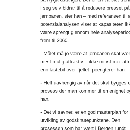
i seg selv bidrar til å redusere presset på
jernbanen, sier han – med referansen til a
potensialanalysen viser at kapasiteten ikk
være sprengt gjennom hele analyseperio
frem til 2060.
- Målet må jo være at jernbanen skal væ
mest mulig attraktiv – ikke minst mer attr
enn lastebil over fjellet, poengterer han.
- Helt uavhengig av når det skal bygges e
prosess der man kommer til en enighet og f
han.
- Det vi savner, er en god masterplan for
utvikling av godsknutepunktene. Den
prosessen som har vært i Bergen rundt