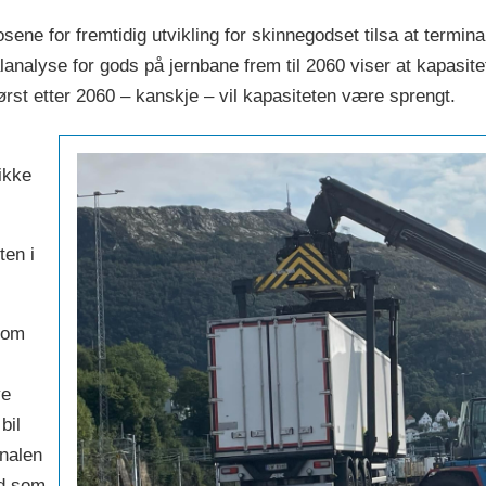
ene for fremtidig utvikling for skinnegodset tilsa at terminale
analyse for gods på jernbane frem til 2060 viser at kapasitet
rst etter 2060 – kanskje – vil kapasiteten være sprengt.
ikke
ten i
 som
ye
bil
inalen
nd som