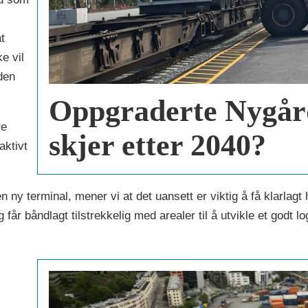
t
e vil
den
Oppgraderte Nygår
re
skjer etter 2040?
aktivt
n ny terminal, mener vi at det uansett er viktig å få klarla
år båndlagt tilstrekkelig med arealer til å utvikle et godt l