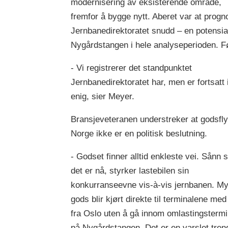
modernisering av eksisterende område,
fremfor å bygge nytt. Aberet var at prognos
Jernbanedirektoratet snudd – en potensial
Nygårdstangen i hele analyseperioden. Fø
- Vi registrerer det standpunktet
Jernbanedirektoratet har, men er fortsatt 
enig, sier Meyer.
Bransjeveteranen understreker at godsfly
Norge ikke er en politisk beslutning.
- Godset finner alltid enkleste vei. Sånn
det er nå, styrker lastebilen sin
konkurranseevne vis-à-vis jernbanen. M
gods blir kjørt direkte til terminalene med 
fra Oslo uten å gå innom omlastingsterm
på Nygårdstangen. Det er en varslet tre