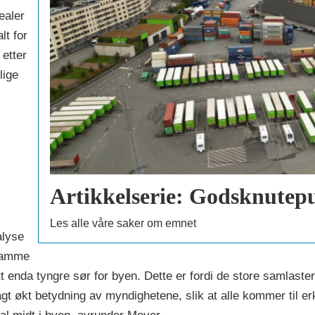
ealer
lt for
 etter
lige
Artikkelserie: Godsknutep
Les alle våre saker om emnet
alyse
 samme
 enda tyngre sør for byen. Dette er fordi de store samlasterne
llagt økt betydning av myndighetene, slik at alle kommer til 