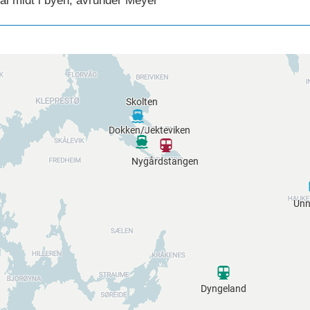
al midt i byen, avrunder Meyer