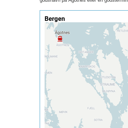
godshavn på Ågotnes eller en godstermin