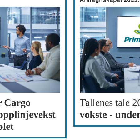
r Cargo
Tallenes tale 2
opplinjevekst
vokste - unde
blet