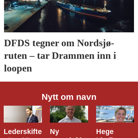
DFDS tegner om Nordsjø-
ruten – tar Drammen inn i
loopen
Nytt om navn
Ny
Hege
Dette er