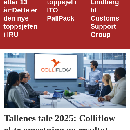
toppsjef i
Lindberg
den nye
ITO
til
styreledere
PallPack
Customs
i Narvik
Support
Havn
Group
Tallenes tale 2025: Colliflow