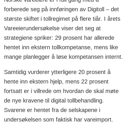
logistikk og forsyningskjeder.
forberede seg på innføringen av Digitoll – det
Undersøkelsen har hatt som mål å
største skiftet i tollregimet på flere tiår. I årets
kartlegge trender i logistikkbehov
Vareeierundersøkelse viser det seg at
og prioriteringer blant privateide vareeiere.
strategiene spriker: 29 prosent har allerede
Fakta om undersøkelsen
hentet inn ekstern tollkompetanse, mens like
mange planlegger å løse kompetansen internt.
Deltagere:
55 vareeiere - hvorav en
Samtidig vurderer ytterligere 20 prosent å
rekke av landets største vareeiere.
hente inn ekstern hjelp, mens 22 prosent
Spennvidde
: Deltagerne representerer
fortsatt er i villrede om hvordan de skal møte
24 ulike bransjesegmenter.
de nye kravene til digital tollbehandling.
Representativitet:
Undersøkelsen er
Svarene er hentet fra de selskapene i
ikke representativ for en gjennomsnittlig
undersøkelsen som faktisk har vareimport.
norsk vareeier. I likhet med øvrige år er