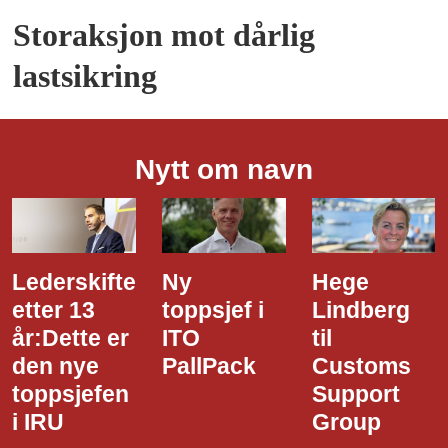
Storaksjon mot dårlig
lastsikring
Nytt om navn
Lederskifte
Ny
Hege
etter 13
toppsjef i
Lindberg
år:Dette er
ITO
til
den nye
PallPack
Customs
toppsjefen
Support
i IRU
Group