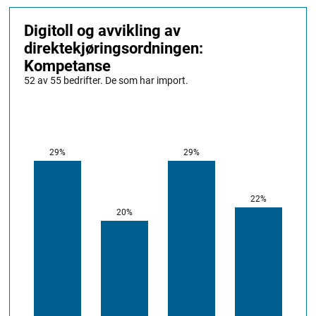
listen topptung. Hele 37 vareeiere har
over en milliard kroner i årsomsetning.
Samlet årlig omsetning:
410 mrd.
NOK (
2023
).
Gjennomsnittsomsetning:
7,45 mrd.
NOK.
Medianomsetning:
2,15 mrd.
NOK.
Konfidensialitet:
Undersøkelsen er
anonymisert for å sikre ærlige svar på
alle forhold.
Periode:
Svarene er avgitt i mars og
april 2025 via en web-survey.