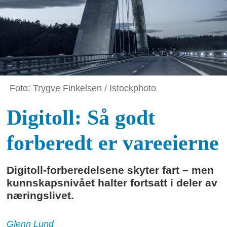
Foto: Trygve Finkelsen / Istockphoto
Digitoll: Så godt
forberedt er vareeierne
Digitoll-forberedelsene skyter fart – men
kunnskapsnivået halter fortsatt i deler av
næringslivet.
Glenn
Lund