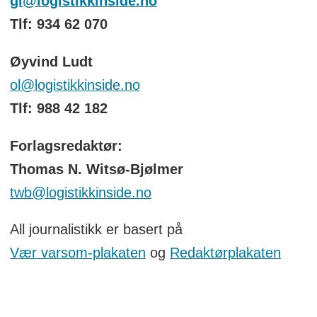
gl@logistikkinside.no
Tlf: 934 62 070
Øyvind Ludt
ol@logistikkinside.no
Tlf: 988 42 182
Forlagsredaktør:
Thomas N. Witsø-Bjølmer
twb@logistikkinside.no
All journalistikk er basert på
Vær varsom-plakaten
og
Redaktørplakaten