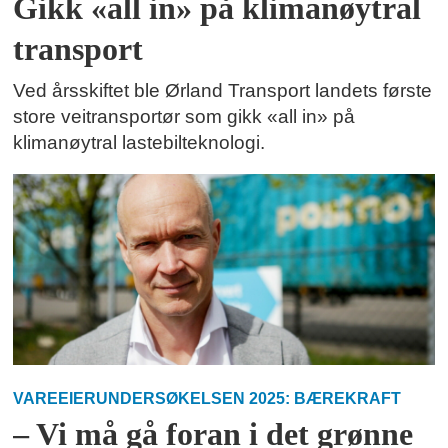
Gikk «all in» på klimanøytral
transport
Ved årsskiftet ble Ørland Transport landets første
store veitransportør som gikk «all in» på
klimanøytral lastebilteknologi.
VAREEIERUNDERSØKELSEN 2025: BÆREKRAFT
– Vi må gå foran i det grønne