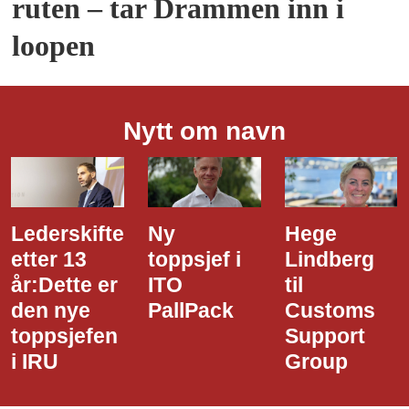
ruten – tar Drammen inn i
loopen
Nytt om navn
Lederskifte
Ny
Hege
etter 13
toppsjef i
Lindberg
år:Dette er
ITO
til
den nye
PallPack
Customs
toppsjefen
Support
i IRU
Group