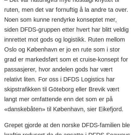
ruten, men det var fornuftig å la andre ta over.
Noen som kunne rendyrke konseptet mer,
siden DFDS-gruppen etter hvert har blitt veldig
innrettet mot gods og logistikk. Ruten mellom
Oslo og København er jo en rute som i stor
grad er markedsført som et cruise-konsept for
passasjerer, hvor andelen gods har vært
relativt liten. For oss i DFDS Logistics har
skipstrafikken til Göteborg eller Brevik vært
langt mer omfattende enn det som er på
«danskebåten» til København, sier Eikefjord.
Grepet gjorde at den norske DFDS-familien ble
kraftig redusert da de ansatte i DFDS Seaways