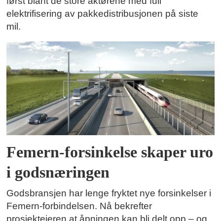
først blant de store aktørene med full
elektrifisering av pakkedistribusjonen på siste
mil.
Femern-forsinkelse skaper uro
i godsnæringen
Godsbransjen har lenge fryktet nye forsinkelser i
Femern-forbindelsen. Nå bekrefter
prosjekteieren at åpningen kan bli delt opp – og