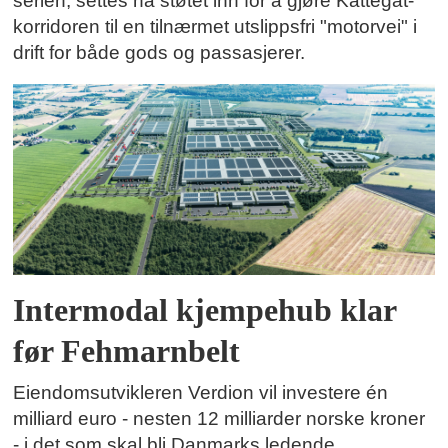
serien, settes nå støtet inn for å gjøre Kattegat-
korridoren til en tilnærmet utslippsfri "motorvei" i
drift for både gods og passasjerer.
Intermodal kjempehub klar
før Fehmarnbelt
Eiendomsutvikleren Verdion vil investere én
milliard euro - nesten 12 milliarder norske kroner
- i det som skal bli Danmarks ledende