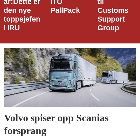
ITO
til
styreledere
PallPack
Customs
i Narvik
Support
Havn
Group
Volvo spiser opp Scanias
forsprang