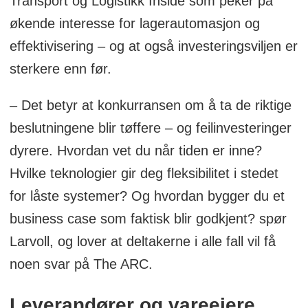
Transport og Logistikk Inside som peker på
Utnytt automasjonskraften: Kontinuerlig
økende interesse for lagerautomasjon og
utvikling hosBrødrene Dahl
effektivisering – og at også investeringsviljen er
sterkere enn før.
Automatisert plukk: Fra utfordring til
gjennombrudd
– Det betyr at konkurransen om å ta de riktige
Hele programmet finner du her.
beslutningene blir tøffere – og feilinvesteringer
dyrere. Hvordan vet du når tiden er inne?
Hvilke teknologier gir deg fleksibilitet i stedet
for låste systemer? Og hvordan bygger du et
business case som faktisk blir godkjent? spør
Larvoll, og lover at deltakerne i alle fall vil få
noen svar på The ARC.
Leverandører og vareeiere