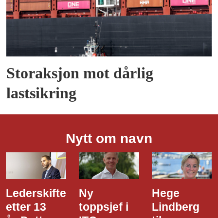
Storaksjon mot dårlig
lastsikring
Nytt om navn
Ny
Hege
Dette er
toppsjef i
Lindberg
den nye